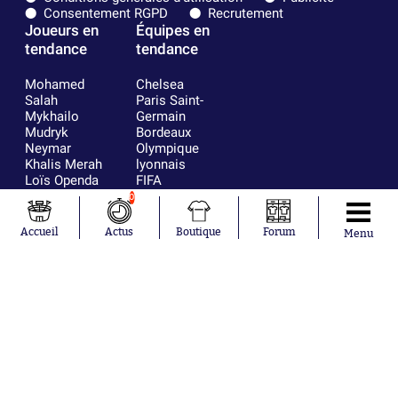
Consentement RGPD
Recrutement
Joueurs en
Équipes en
tendance
tendance
Mohamed
Chelsea
Salah
Paris Saint-
Mykhailo
Germain
Mudryk
Bordeaux
Neymar
Olympique
Khalis Merah
lyonnais
Loïs Openda
FIFA
Moussa
Real Madrid
0
Niakhaté
RC Strasbourg
Nicolás
AC Milan
Accueil
Actus
Boutique
Forum
Menu
Tagliafico
France
Pavel Šulc
RC Lens
Josh Maja
Gauthier Hein