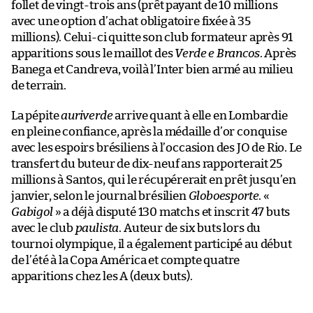
follet de vingt-trois ans (prêt payant de 10 millions
avec une option d’achat obligatoire fixée à 35
millions). Celui-ci quitte son club formateur après 91
apparitions sous le maillot des
Verde e Brancos
. Après
Banega et Candreva, voilà l’Inter bien armé au milieu
de terrain.
La pépite
auriverde
arrive quant à elle en Lombardie
en pleine confiance, après la médaille d’or conquise
avec les espoirs brésiliens à l’occasion des JO de Rio. Le
transfert du buteur de dix-neuf ans rapporterait 25
millions à Santos, qui le récupérerait en prêt jusqu’en
janvier, selon le journal brésilien
Globoesporte
. «
Gabigol
» a déjà disputé 130 matchs et inscrit 47 buts
avec le club
paulista
. Auteur de six buts lors du
tournoi olympique, il a également participé au début
de l’été à la Copa América et compte quatre
apparitions chez les A (deux buts).