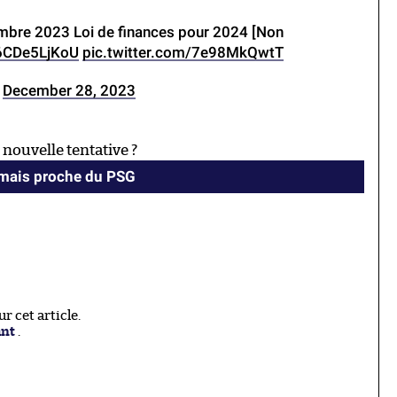
bre 2023 Loi de finances pour 2024 [Non
/6CDe5LjKoU
pic.twitter.com/7e98MkQwtT
)
December 28, 2023
ouvelle tentative ?
amais proche du PSG
 cet article.
ant
.