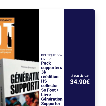
BOUTIQUE SO -
LIVRES
Pack
supporters
3è
réédition :
à partir de
34.90€
HS
collector
So Foot +
Livre
Génération
Supporter