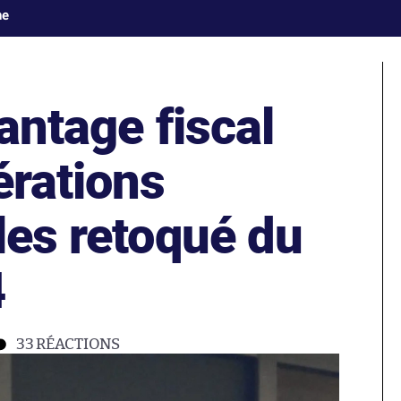
ne
vantage fiscal
érations
les retoqué du
4
33
RÉACTIONS