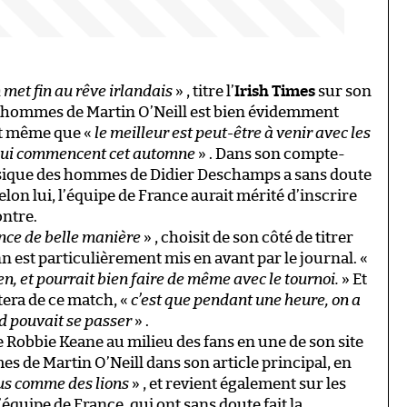
met fin au rêve irlandais
» , titre l’
Irish Times
sur son
es hommes de Martin O’Neill est bien évidemment
nt même que «
le meilleur est peut-être à venir avec les
 qui commencent cet automne
» . Dans son compte-
hysique des hommes de Didier Deschamps a sans doute
elon lui, l’équipe de France aurait mérité d’inscrire
ontre.
nce de belle manière
» , choisit de son côté de titrer
 est particulièrement mis en avant par le journal. «
ien, et pourrait bien faire de même avec le tournoi.
» Et
tera de ce match, «
c’est que pendant une heure, on a
d pouvait se passer
» .
Robbie Keane au milieu des fans en une de son site
mes de Martin O’Neill dans son article principal, en
tus comme des lions
» , et revient également sur les
’équipe de France, qui ont sans doute fait la