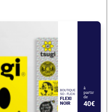
à
BOUTIQUE
partir
SO - FLEXI
de
FLEXI
40€
NOIR