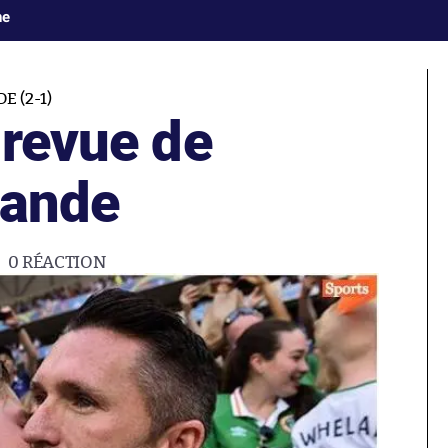
ne
 (2-1)
 revue de
lande
0
RÉACTION