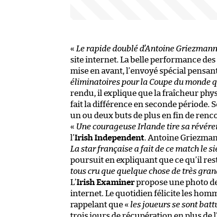
«
Le rapide doublé d’Antoine Griezmann 
site internet. La belle performance d
mise en avant, l’envoyé spécial pensa
éliminatoires pour la Coupe du monde
rendu, il explique que la fraîcheur p
fait la différence en seconde période. S
un ou deux buts de plus en fin de renc
«
Une courageuse Irlande tire sa révére
l’
Irish Independent
. Antoine Griezmann
La star française a fait de ce match le s
poursuit en expliquant que ce qu’il res
tous cru que quelque chose de très gran
L’
Irish Examiner
propose une photo de 
internet. Le quotidien félicite les hom
rappelant que «
les joueurs se sont bat
trois jours de récupération en plus de l