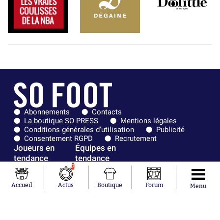
Abonnements
Contacts
La boutique SO PRESS
Mentions légales
Conditions générales d'utilisation
Publicité
Consentement RGPD
Recrutement
Joueurs en
Équipes en
tendance
tendance
0
Mohamed
Chelsea
Accueil
Actus
Boutique
Forum
Salah
Paris Saint-
Menu
Mykhailo
Germain
Mudryk
Bordeaux
Neymar
Olympique