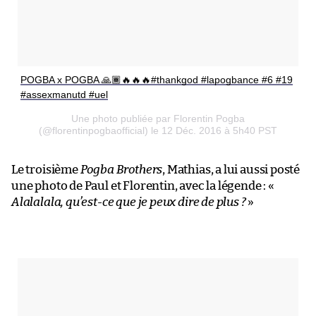
POGBA x POGBA 🙏🏾🔥🔥🔥#thankgod #lapogbance #6 #19
#assexmanutd #uel
Une photo publiée par Florentin Pogba
(@florentinpogbaofficial) le 12 Déc. 2016 à 5h40 PST
Le troisième
Pogba Brothers
, Mathias, a lui aussi posté
une photo de Paul et Florentin, avec la légende : «
Alalalala, qu’est-ce que je peux dire de plus ?
»