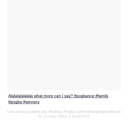
Alalalalalalala what more can I say? #pogbance #family
#pogba #winners
Une photo publiée par Mathias Pogba (@mathiaspogbaofficial)
le 12 Déc. 2016 à 5h19 PST