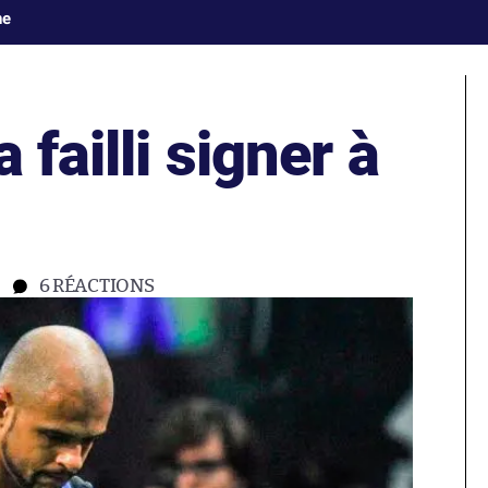
ne
 failli signer à
6
RÉACTIONS