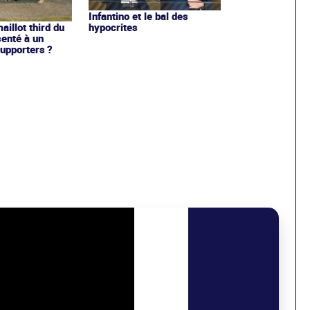
Infantino et le bal des
hypocrites
illot third du
enté à un
upporters ?