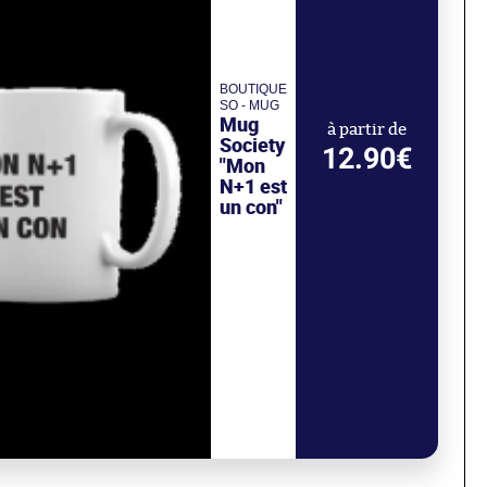
BOUTIQUE
SO - MUG
Mug
à partir de
Society
12.90€
"Mon
N+1 est
un con"