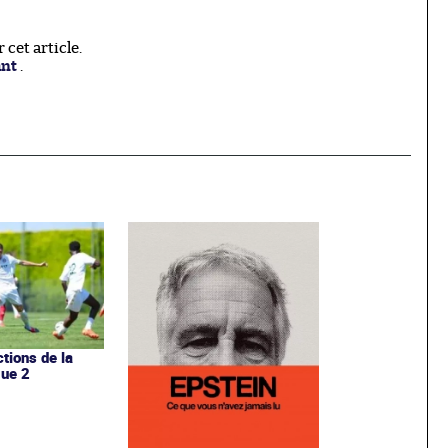
cet article.
ant
.
ctions de la
gue 2