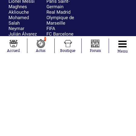
Lionel Messi
Paris Saint-
Maghnes
Germain
Akliouche
Real Madrid
Mohamed
Olympique de
Salah
Marseille
Neymar
FIFA
Julián Álvarez
FC Barcelone
Ferrán Torres
Argentine
3
Kilian Corredor
Olympique
Franco
lyonnais
Accueil
Actus
Boutique
Forum
Menu
Mastantuono
AS Monaco
Orel Mangala
RC Strasbourg
Rio Mavuba
Trabzonspor