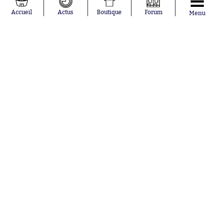
Moussa
Real Madrid
Accueil
Actus
Boutique
Forum
Menu
Niakhaté
RC Strasbourg
Nicolás
AC Milan
Tagliafico
France
Pavel Šulc
RC Lens
Josh Maja
Gauthier Hein