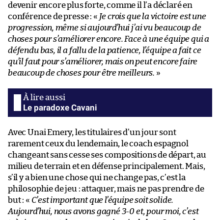
devenir encore plus forte, comme il l’a déclaré en
conférence de presse : «
Je crois que la victoire est une
progression, même si aujourd’hui j’ai vu beaucoup de
choses pour s’améliorer encore. Face à une équipe qui a
défendu bas, il a fallu de la patience, l’équipe a fait ce
qu’il faut pour s’améliorer, mais on peut encore faire
beaucoup de choses pour être meilleurs.
»
Le paradoxe Cavani
Avec Unai Emery, les titulaires d’un jour sont
rarement ceux du lendemain, le coach espagnol
changeant sans cesse ses compositions de départ, au
milieu de terrain et en défense principalement. Mais,
s’il y a bien une chose qui ne change pas, c’est la
philosophie de jeu : attaquer, mais ne pas prendre de
but : «
C’est important que l’équipe soit solide.
Aujourd’hui, nous avons gagné 3-0 et, pour moi, c’est