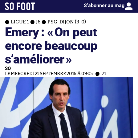
S’abonner au mag
LIGUE 1
J6
PSG-DIJON (3-0)
Emery : «
On peut
encore beaucoup
s’améliorer
»
SO
LE MERCREDI 21 SEPTEMBRE 2016 À 09:05
21