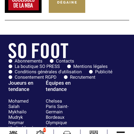
Abonnements
Contacts
La boutique SO PRESS
Mentions légales
Conditions générales d'utilisation
Publicité
Consentement RGPD
Recrutement
Joueurs en
Équipes en
tendance
tendance
Mohamed
Chelsea
Salah
Paris Saint-
Mykhailo
Germain
Mudryk
Bordeaux
Neymar
Olympique
Khalis Merah
lyonnais
10
Loïs Openda
FIFA