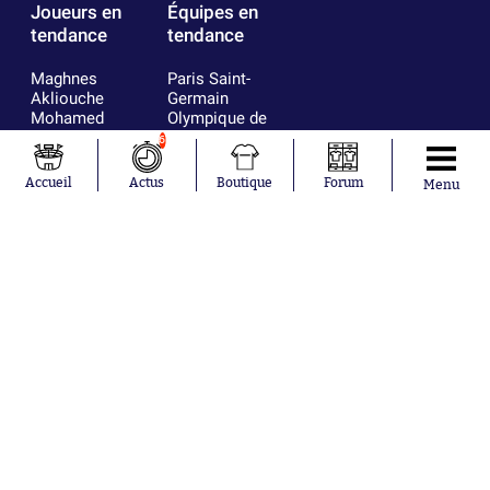
Joueurs en
Équipes en
tendance
tendance
Maghnes
Paris Saint-
Akliouche
Germain
Mohamed
Olympique de
Salah
Marseille
6
Lionel Messi
Real Madrid
Ferrán Torres
FIFA
Accueil
Actus
Boutique
Forum
Menu
Kilian Corredor
Olympique
Franco
lyonnais
Mastantuono
AS Monaco
Orel Mangala
FC Barcelone
Rio Mavuba
Argentine
Rodri
RC Strasbourg
Mika Godts
Trabzonspor