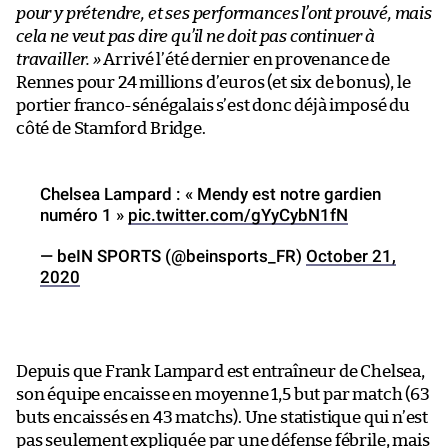
pour y prétendre, et ses performances l’ont prouvé, mais
cela ne veut pas dire qu’il ne doit pas continuer à
travailler. »
Arrivé l’été dernier en provenance de
Rennes pour 24 millions d’euros (et six de bonus), le
portier franco-sénégalais s’est donc déjà imposé du
côté de Stamford Bridge.
Chelsea Lampard : « Mendy est notre gardien
numéro 1 »
pic.twitter.com/gYyCybN1fN
— beIN SPORTS (@beinsports_FR)
October 21,
2020
Depuis que Frank Lampard est entraîneur de Chelsea,
son équipe encaisse en moyenne 1,5 but par match (63
buts encaissés en 43 matchs). Une statistique qui n’est
pas seulement expliquée par une défense fébrile, mais