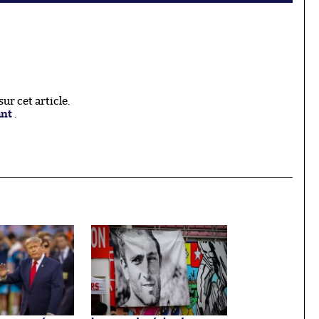
r cet article.
ant
.