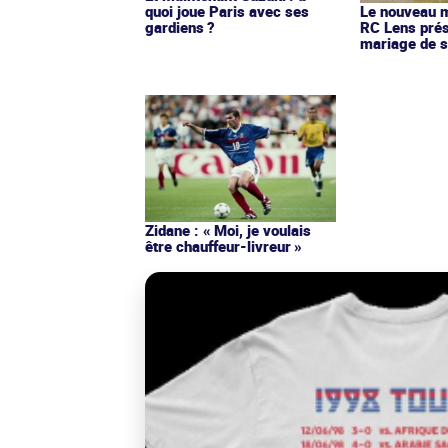
quoi joue Paris avec ses
Le nouveau ma
gardiens ?
RC Lens prés
mariage de s
Zidane : « Moi, je voulais
être chauffeur-livreur »