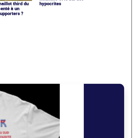
hypocrites
illot third du
enté à un
upporters ?