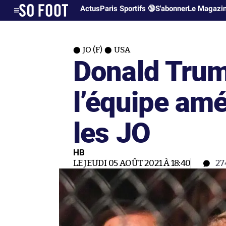
Actus
Paris Sportifs 🔞
S'abonner
Le Magazi
JO (F)
USA
Donald Trum
l’équipe amé
les JO
HB
LE JEUDI 05 AOÛT 2021 À 18:40
27