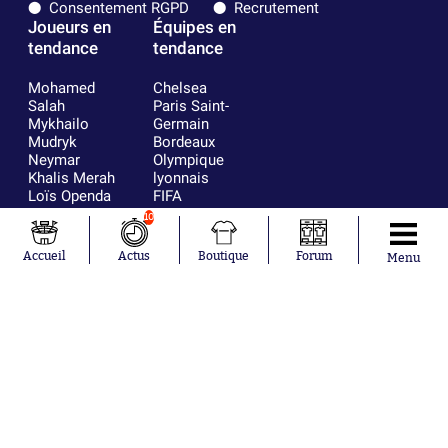
Consentement RGPD
Recrutement
Joueurs en
Équipes en
tendance
tendance
Mohamed
Chelsea
Salah
Paris Saint-
Mykhailo
Germain
Mudryk
Bordeaux
Neymar
Olympique
Khalis Merah
lyonnais
Loïs Openda
FIFA
Moussa
Real Madrid
10
Niakhaté
RC Strasbourg
Nicolás
AC Milan
Accueil
Actus
Boutique
Forum
Menu
Tagliafico
France
Pavel Šulc
RC Lens
Josh Maja
Gauthier Hein