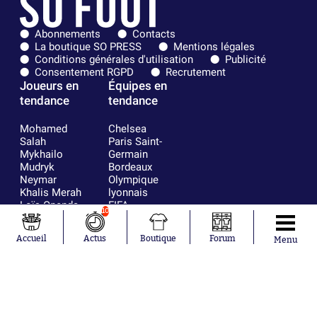
Abonnements
Contacts
La boutique SO PRESS
Mentions légales
Conditions générales d'utilisation
Publicité
Consentement RGPD
Recrutement
Joueurs en
Équipes en
tendance
tendance
Mohamed
Chelsea
Salah
Paris Saint-
Mykhailo
Germain
Mudryk
Bordeaux
Neymar
Olympique
Khalis Merah
lyonnais
Loïs Openda
FIFA
10
Moussa
Real Madrid
Niakhaté
RC Strasbourg
Accueil
Actus
Boutique
Forum
Menu
Nicolás
AC Milan
Tagliafico
France
Pavel Šulc
RC Lens
Josh Maja
Gauthier Hein