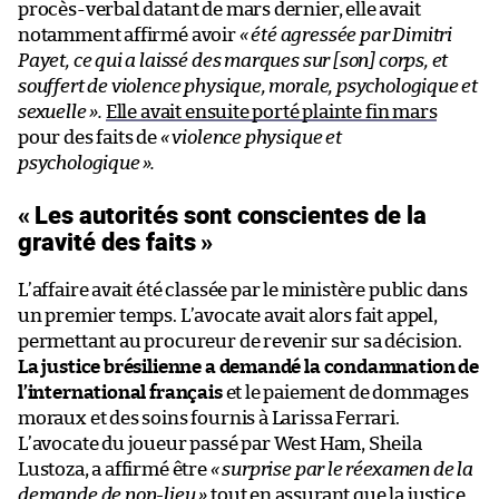
procès-verbal datant de mars dernier, elle avait
notamment affirmé avoir
« été agressée par Dimitri
Payet, ce qui a laissé des marques sur [son] corps, et
souffert de violence physique, morale, psychologique et
sexuelle ».
Elle avait ensuite porté plainte fin mars
pour des faits de
« violence physique et
psychologique
».
« Les autorités sont conscientes de la
gravité des faits »
L’affaire avait été classée par le ministère public dans
un premier temps. L’avocate avait alors fait appel,
permettant au procureur de revenir sur sa décision.
La justice brésilienne a demandé la condamnation de
l’international français
et le paiement de dommages
moraux et des soins fournis à Larissa Ferrari.
L’avocate du joueur passé par West Ham, Sheila
Lustoza, a affirmé être
« surprise par le réexamen de la
demande de non-lieu »
tout en assurant que la justice