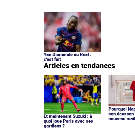
Yan Diomandé au Real :
c'est fait
Articles en tendances
Pourquoi Nap
son écusson 
Et maintenant Suzuki : à
nouveau mail
quoi joue Paris avec ses
gardiens ?