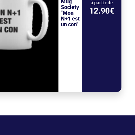
Mug
à partir de
Society
12.90€
"Mon
N+1 est
un con"