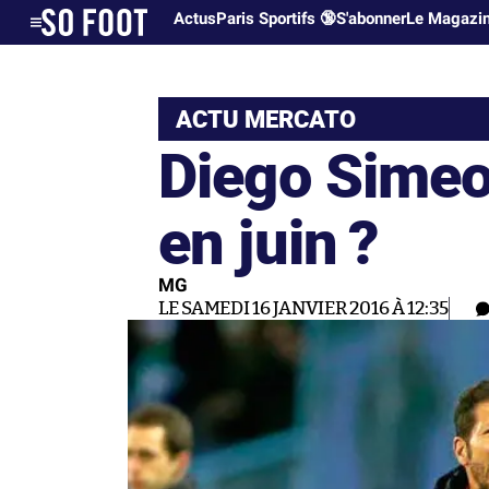
Actus
Paris Sportifs 🔞
S'abonner
Le Magazi
ACTU MERCATO
Diego Simeo
en juin ?
MG
LE SAMEDI 16 JANVIER 2016 À 12:35