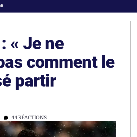
ne
: « Je ne
pas comment le
é partir
44
RÉACTIONS