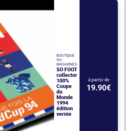
BOUTIQUE
SO -
MAGAZINES
SO FOOT
collector
100%
à partir de
Coupe
19.90€
du
Monde
1994
édition
vernie