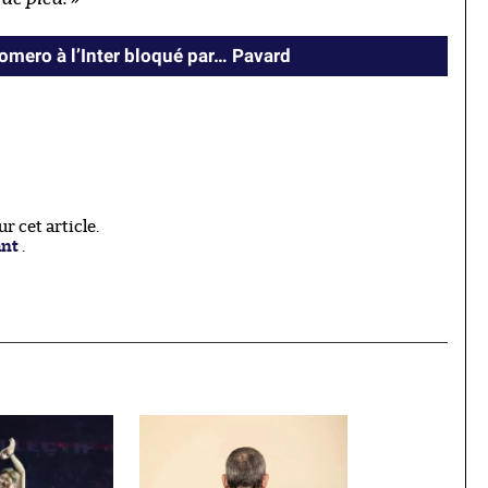
Romero à l’Inter bloqué par… Pavard
 cet article.
ant
.