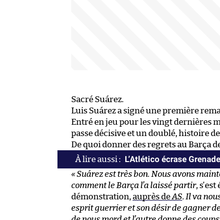
Sacré Suárez.
Luis Suárez a signé une première rema
Entré en jeu pour les vingt dernières m
passe décisive et un doublé, histoire 
De quoi donner des regrets au Barça de 
L’Atlético écrase Grenad
« Suárez est très bon. Nous avons maint
comment le Barça l’a laissé partir
, s’es
démonstration,
auprès de
AS
.
Il va nou
esprit guerrier et son désir de gagner des
de nous mord et l’autre donne des coups 