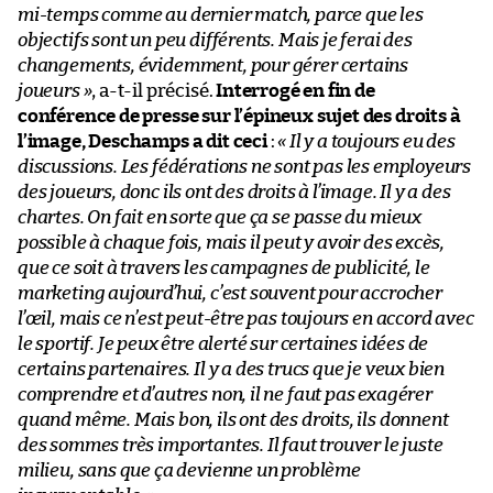
mi-temps comme au dernier match, parce que les
objectifs sont un peu différents. Mais je ferai des
changements, évidemment, pour gérer certains
joueurs »
, a-t-il précisé.
Interrogé en fin de
conférence de presse sur l’épineux sujet des droits à
l’image, Deschamps a dit ceci
:
« Il y a toujours eu des
discussions. Les fédérations ne sont pas les employeurs
des joueurs, donc ils ont des droits à l’image. Il y a des
chartes. On fait en sorte que ça se passe du mieux
possible à chaque fois, mais il peut y avoir des excès,
que ce soit à travers les campagnes de publicité, le
marketing aujourd’hui, c’est souvent pour accrocher
l’œil, mais ce n’est peut-être pas toujours en accord avec
le sportif. Je peux être alerté sur certaines idées de
certains partenaires. Il y a des trucs que je veux bien
comprendre et d’autres non, il ne faut pas exagérer
quand même. Mais bon, ils ont des droits, ils donnent
des sommes très importantes. Il faut trouver le juste
milieu, sans que ça devienne un problème