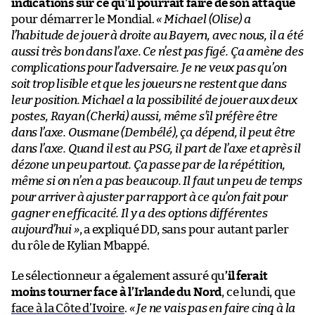
indications sur ce qu’il pourrait faire de son attaque
pour démarrer le Mondial.
« Michael (Olise) a
l’habitude de jouer à droite au Bayern, avec nous, il a été
aussi très bon dans l’axe. Ce n’est pas figé. Ça amène des
complications pour l’adversaire. Je ne veux pas qu’on
soit trop lisible et que les joueurs ne restent que dans
leur position. Michael a la possibilité de jouer aux deux
postes, Rayan (Cherki) aussi, même s’il préfère être
dans l’axe. Ousmane (Dembélé), ça dépend, il peut être
dans l’axe. Quand il est au PSG, il part de l’axe et après il
dézone un peu partout. Ça passe par de la répétition,
même si on n’en a pas beaucoup. Il faut un peu de temps
pour arriver à ajuster par rapport à ce qu’on fait pour
gagner en efficacité. Il y a des options différentes
aujourd’hui »
, a expliqué DD, sans pour autant parler
du rôle de Kylian Mbappé.
Le sélectionneur a également assuré qu
’il ferait
moins tourner face à l’Irlande du Nord
, ce lundi, que
face à la Côte d’Ivoire
.
« Je ne vais pas en faire cinq à la