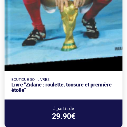
BOUTIQUE SO - LIVRES
Livre "Zidane : roulette, tonsure et première
étoile"
à partir de
29.90€