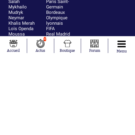
Salah
Paris Saint-
Mykhailo
Germain
Mudryk
Bordeaux
Neymar
Olympique
Khalis Merah
lyonnais
Loïs Openda
FIFA
Moussa
Real Madrid
Niakhaté
RC Strasbourg
10
Nicolás
AC Milan
Tagliafico
France
Accueil
Actus
Boutique
Forum
Menu
Pavel Šulc
RC Lens
Josh Maja
Gauthier Hein