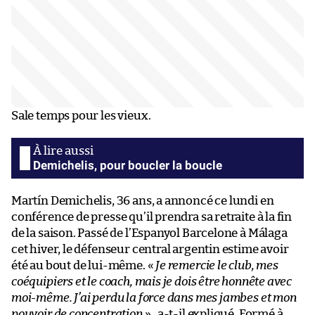
Sale temps pour les vieux.
Demichelis, pour boucler la boucle
Martín Demichelis, 36 ans, a annoncé ce lundi en
conférence de presse qu’il prendra sa retraite à la fin
de la saison. Passé de l’Espanyol Barcelone à Málaga
cet hiver, le défenseur central argentin estime avoir
été au bout de lui-même. «
Je remercie le club, mes
coéquipiers et le coach, mais je dois être honnête avec
moi-même. J’ai perdu la force dans mes jambes et mon
pouvoir de concentration
» , a-t-il expliqué. Formé à