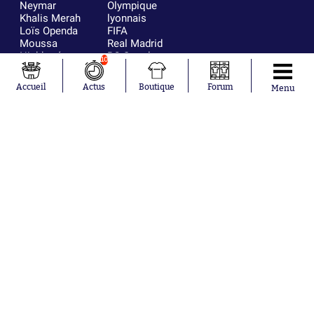
Neymar
Olympique
Khalis Merah
lyonnais
Loïs Openda
FIFA
Moussa
Real Madrid
Niakhaté
RC Strasbourg
10
Nicolás
AC Milan
Tagliafico
France
Accueil
Actus
Boutique
Forum
Menu
Pavel Šulc
RC Lens
Josh Maja
Gauthier Hein