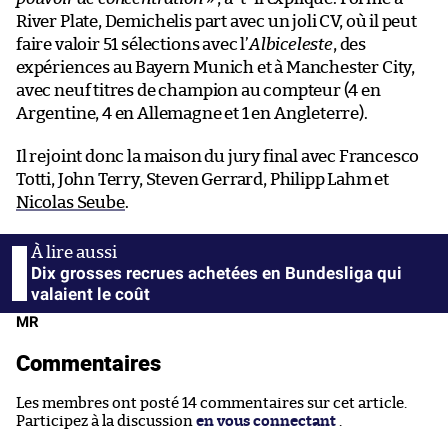
River Plate, Demichelis part avec un joli CV, où il peut
faire valoir 51 sélections avec l’
Albiceleste
, des
expériences au Bayern Munich et à Manchester City,
avec neuf titres de champion au compteur (4 en
Argentine, 4 en Allemagne et 1 en Angleterre).
Il rejoint donc la maison du jury final avec Francesco
Totti, John Terry, Steven Gerrard, Philipp Lahm et
Nicolas Seube
.
Dix grosses recrues achetées en Bundesliga qui
valaient le coût
MR
Commentaires
Les membres ont posté 14 commentaires sur cet article.
Participez à la discussion
en vous connectant
.