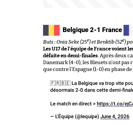
Belgique 2-1 France
e
e
Buts : Onia Seke (25
) et Benktib (52
) p
Les U17 de l’équipe de France voient l
défaite en demi-finales
. Après deux ca
Danemark (4-0), les Bleuets n’ont pas ré
que contre l’Espagne (1-0) en phase de
🇫🇷🇧🇪 La Belgique va trop vite pou
désormais 2-0 dans cette demi-finale
Le match en direct >
https://t.co/ej
— L'Équipe (@lequipe)
June 4, 2026