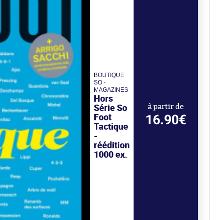
BOUTIQUE
SO -
MAGAZINES
Hors
Série So
à partir de
Foot
16.90€
Tactique
-
réédition
1000 ex.