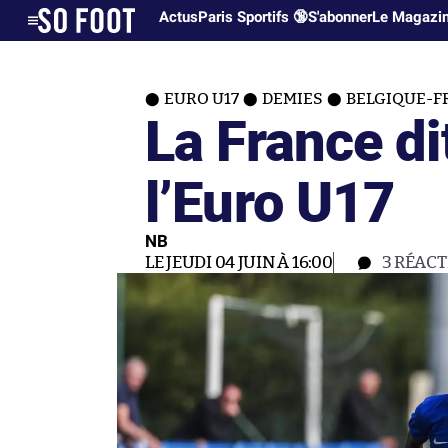
Actus
Paris Sportifs 🔞
S'abonner
Le Magazi
EURO U17
DEMIES
BELGIQUE-FR
La France di
l’Euro U17
NB
LE JEUDI 04 JUIN À 16:00
3
RÉACT