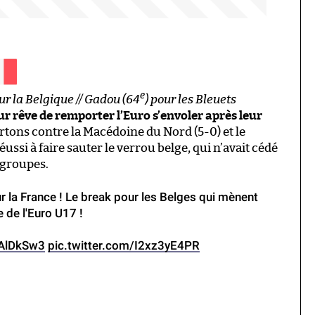
e
our la Belgique // Gadou (64
) pour les Bleuets
eur rêve de remporter l’Euro s’envoler après leur
rtons contre la Macédoine du Nord (5-0) et le
ussi à faire sauter le verrou belge, qui n’avait cédé
 groupes.
r la France ! Le break pour les Belges qui mènent
 de l'Euro U17 !
CAlDkSw3
pic.twitter.com/I2xz3yE4PR