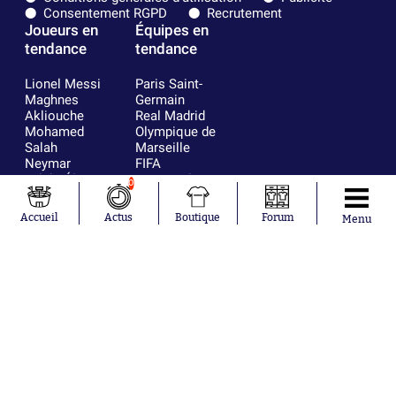
Consentement RGPD
Recrutement
Joueurs en
Équipes en
tendance
tendance
Lionel Messi
Paris Saint-
Maghnes
Germain
Akliouche
Real Madrid
Mohamed
Olympique de
Salah
Marseille
Neymar
FIFA
Julián Álvarez
FC Barcelone
0
Ferrán Torres
Argentine
Kilian Corredor
Olympique
Accueil
Actus
Boutique
Forum
Menu
Franco
lyonnais
Mastantuono
AS Monaco
Orel Mangala
RC Strasbourg
Rio Mavuba
Trabzonspor