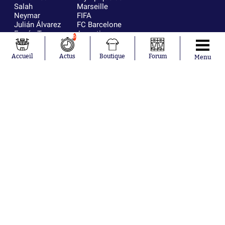
Salah
Marseille
Neymar
FIFA
Julián Álvarez
FC Barcelone
Ferrán Torres
Argentine
6
Kilian Corredor
Olympique
Franco
lyonnais
Accueil
Actus
Boutique
Forum
Menu
Mastantuono
AS Monaco
Orel Mangala
RC Strasbourg
Rio Mavuba
Trabzonspor