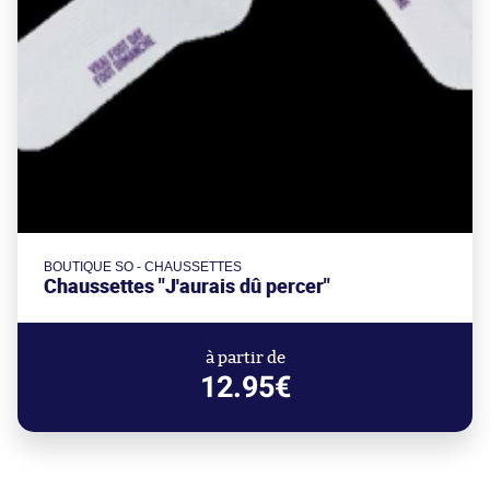
BOUTIQUE SO - CHAUSSETTES
Chaussettes "J'aurais dû percer"
à partir de
12.95€