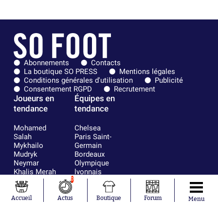
Abonnements
Contacts
La boutique SO PRESS
Mentions légales
Conditions générales d'utilisation
Publicité
Consentement RGPD
Recrutement
Joueurs en
Équipes en
tendance
tendance
Mohamed
Chelsea
Salah
Paris Saint-
Mykhailo
Germain
Mudryk
Bordeaux
Neymar
Olympique
Khalis Merah
lyonnais
Loïs Openda
FIFA
0
Moussa
Real Madrid
Niakhaté
RC Strasbourg
Accueil
Actus
Boutique
Forum
Menu
Nicolás
AC Milan
Tagliafico
France