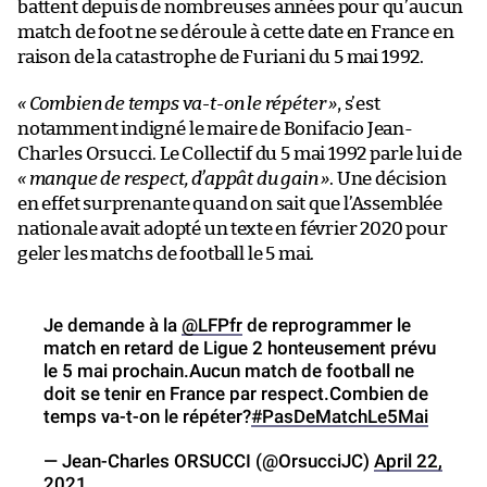
battent depuis de nombreuses années pour qu’aucun
match de foot ne se déroule à cette date en France en
raison de la catastrophe de Furiani du 5 mai 1992.
« Combien de temps va-t-on le répéter »
, s’est
notamment indigné le maire de Bonifacio Jean-
Charles Orsucci. Le Collectif du 5 mai 1992 parle lui de
« manque de respect, d’appât du gain »
. Une décision
en effet surprenante quand on sait que l’Assemblée
nationale avait adopté un texte en février 2020 pour
geler les matchs de football le 5 mai.
Je demande à la
@LFPfr
de reprogrammer le
match en retard de Ligue 2 honteusement prévu
le 5 mai prochain.Aucun match de football ne
doit se tenir en France par respect.Combien de
temps va-t-on le répéter?
#PasDeMatchLe5Mai
— Jean-Charles ORSUCCI (@OrsucciJC)
April 22,
2021