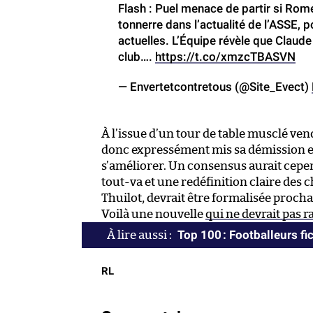
Flash : Puel menace de partir si Rome
tonnerre dans l’actualité de l’ASSE, 
actuelles. L’Équipe révèle que Claude
club….
https://t.co/xmzcTBASVN
— Envertetcontretous (@Site_Evect)
À l’issue d’un tour de table musclé vend
donc expressément mis sa démission en j
s’améliorer. Un consensus aurait cepen
tout-va et une redéfinition claire de
Thuilot, devrait être formalisée proch
Voilà une nouvelle
qui ne devrait pas r
Top 100 : Footballeurs fic
RL