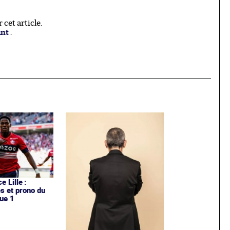
cet article.
ant
.
e Lille :
es et prono du
ue 1