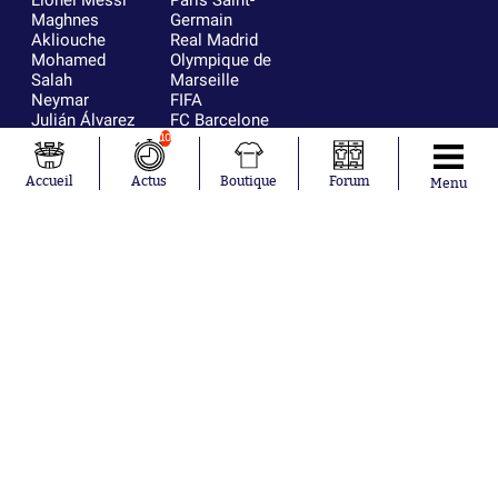
Maghnes
Germain
Akliouche
Real Madrid
Mohamed
Olympique de
Salah
Marseille
Neymar
FIFA
Julián Álvarez
FC Barcelone
Ferrán Torres
Argentine
10
Kilian Corredor
Olympique
Franco
lyonnais
Accueil
Actus
Boutique
Forum
Menu
Mastantuono
AS Monaco
Orel Mangala
RC Strasbourg
Rio Mavuba
Trabzonspor