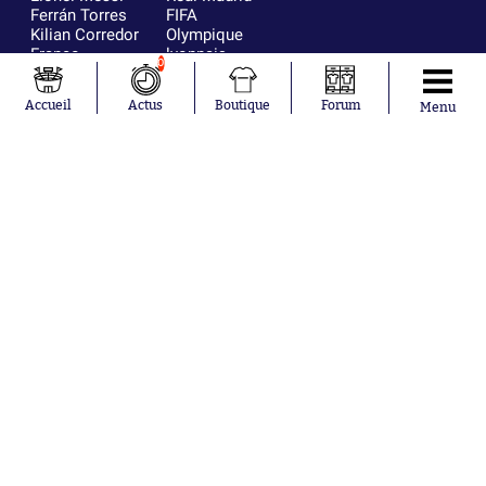
Ferrán Torres
FIFA
Kilian Corredor
Olympique
Franco
lyonnais
0
Mastantuono
AS Monaco
Orel Mangala
FC Barcelone
Accueil
Actus
Boutique
Forum
Menu
Rio Mavuba
Argentine
Rodri
RC Strasbourg
Mika Godts
Trabzonspor