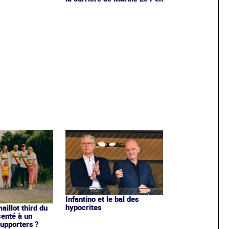
Infantino et le bal des
hypocrites
illot third du
enté à un
upporters ?