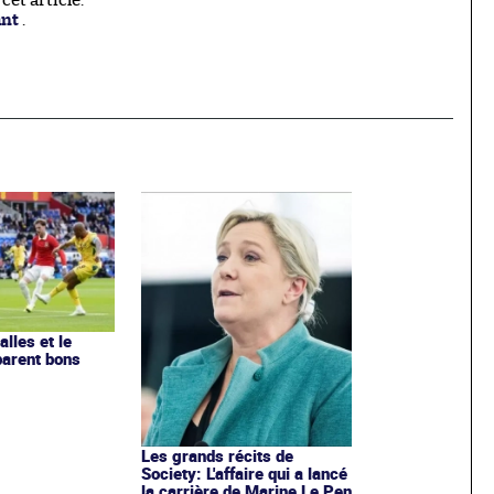
et article.
ant
.
lles et le
parent bons
Les grands récits de
Society: L'affaire qui a lancé
la carrière de Marine Le Pen