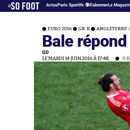
Actus
Paris Sportifs 🔞
S'abonner
Le Magazi
EURO 2016
GR. B
ANGLETERRE-P
Bale répond
GD
LE MARDI 14 JUIN 2016 À 17:48
0
R