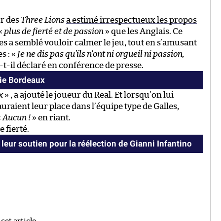
ur des
Three Lions
a estimé irrespectueux les propos
 «
plus de fierté et de passion
» que les Anglais. Ce
les a semblé vouloir calmer le jeu, tout en s’amusant
s : «
Je ne dis pas qu’ils n’ont ni orgueil ni passion,
a-t-il déclaré en conférence de presse.
cie Bordeaux
x
» , a ajouté le joueur du Real. Et lorsqu’on lui
aient leur place dans l’équipe type de Galles,
«
Aucun !
» en riant.
 fierté.
 leur soutien pour la réélection de Gianni Infantino