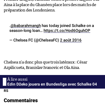
Aina à la place du Ghanéen place lors des matchs de
préparation des Londoniens.
.
@babarahmangh
has today joined Schalke on a
season-long loan…
https://t.co/Hod6OguhOP
— Chelsea FC (@ChelseaFC)
2 août 2016
Chelsea n’a donc plus que trois latéraux : César
Azpilicueta, Branislav Ivanovic et Ola Aina.
Edin Džeko jouera en Bundesliga avec Schalke 04
RS
Commentaires