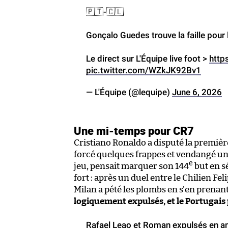
🇵🇹-🇨🇱
Gonçalo Guedes trouve la faille pour 
Le direct sur L'Équipe live foot >
http
pic.twitter.com/WZkJK92Bv1
— L'Équipe (@lequipe)
June 6, 2026
Une mi-temps pour CR7
Cristiano Ronaldo a disputé la première
forcé quelques frappes et vendangé un 
e
jeu, pensait marquer son 144
but en s
fort : après un duel entre le Chilien Fel
Milan a pété les plombs en s’en prena
logiquement expulsés, et le Portugai
Rafael Leao et Roman expulsés en am