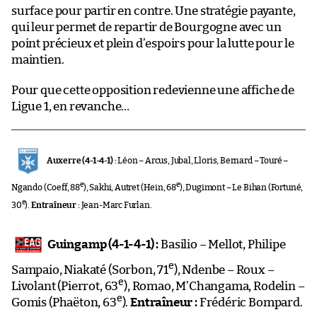
surface pour partir en contre. Une stratégie payante,
qui leur permet de repartir de Bourgogne avec un
point précieux et plein d’espoirs pour la lutte pour le
maintien.
Pour que cette opposition redevienne une affiche de
Ligue 1, en revanche…
Auxerre (4-1-4-1) :
Léon – Arcus, Jubal, Lloris, Bernard – Touré –
e
e
Ngando (Coeff, 88
), Sakhi, Autret (Hein, 68
), Dugimont – Le Bihan (Fortuné,
e
30
).
Entraîneur :
Jean-Marc Furlan.
Guingamp (4-1-4-1) :
Basilio – Mellot, Philipe
e
Sampaio, Niakaté (Sorbon, 71
), Ndenbe – Roux –
e
Livolant (Pierrot, 63
), Romao, M’Changama, Rodelin –
e
Gomis (Phaëton, 63
).
Entraîneur :
Frédéric Bompard.