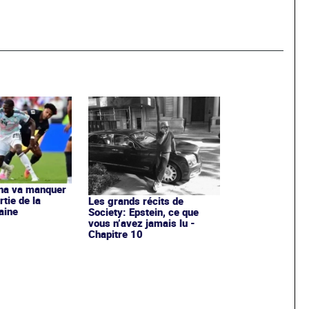
na va manquer
tie de la
Les grands récits de
aine
Society: Epstein, ce que
vous n’avez jamais lu -
Chapitre 10