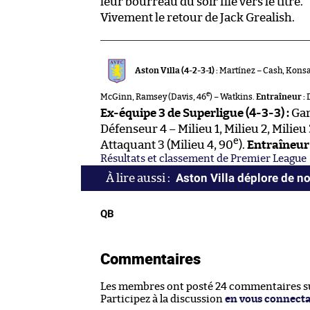
leur bourreau du soir file vers le titre.
Vivement le retour de Jack Grealish.
Aston Villa (4-2-3-1) :
Martínez – Cash, Konsa
e
McGinn, Ramsey (Davis, 46
) – Watkins.
Entraîneur :
D
Ex-équipe 3 de Superligue (4-3-3) :
Gar
Défenseur 4 – Milieu 1, Milieu 2, Milieu
e
Attaquant 3 (Milieu 4, 90
).
Entraîneur 
Résultats et classement de Premier League
Aston Villa déplore de n
QB
Commentaires
Les membres ont posté 24 commentaires sur
Participez à la discussion
en vous connect