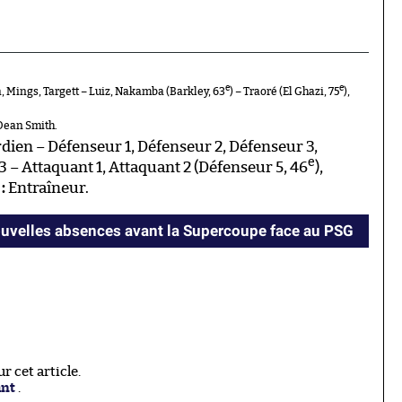
e
e
, Mings, Targett – Luiz, Nakamba (Barkley, 63
) – Traoré (El Ghazi, 75
),
ean Smith.
dien – Défenseur 1, Défenseur 2, Défenseur 3,
e
 3 – Attaquant 1, Attaquant 2 (Défenseur 5, 46
),
:
Entraîneur.
ouvelles absences avant la Supercoupe face au PSG
 cet article.
ant
.