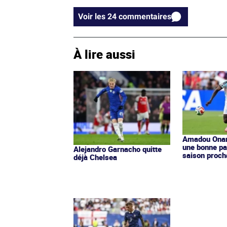
Voir les 24 commentaires
À lire aussi
Amadou Ona
une bonne par
Alejandro Garnacho quitte
saison proch
déjà Chelsea