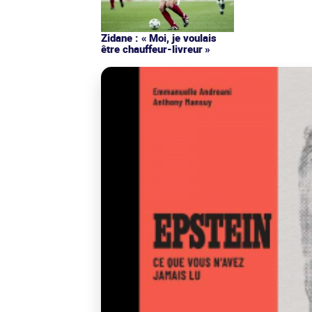
Zidane : « Moi, je voulais
être chauffeur-livreur »