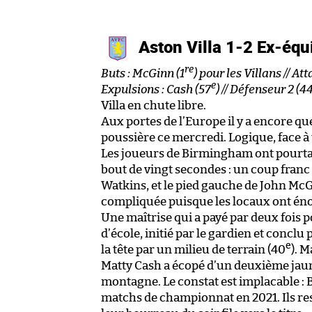
Aston Villa 1-2 Ex-équ
re
Buts : McGinn (1
) pour les Villans // At
e
Expulsions : Cash (57
) // Défenseur 2 (4
Villa en chute libre.
Aux portes de l’Europe il y a encore q
poussière ce mercredi. Logique, face à
Les joueurs de Birmingham ont pourtan
bout de vingt secondes : un coup franc
Watkins, et le pied gauche de John McG
compliquée puisque les locaux ont éno
Une maîtrise qui a payé par deux fois 
d’école, initié par le gardien et conclu
e
la tête par un milieu de terrain (40
). 
Matty Cash a écopé d’un deuxième jaun
montagne. Le constat est implacable : 
matchs de championnat en 2021. Ils res