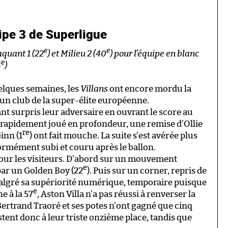
ipe 3 de Superligue
e
e
taquant 1 (22
) et Milieu 2 (40
) pour l’équipe en blanc
e
4
)
uelques semaines, les
Villans
ont encore mordu la
 un club de la super-élite européenne.
t surpris leur adversaire en ouvrant le score au
 rapidement joué en profondeur, une remise d’Ollie
re
inn (1
) ont fait mouche. La suite s’est avérée plus
rmément subi et couru après le ballon.
pour les visiteurs. D’abord sur un mouvement
e
 par un Golden Boy (22
). Puis sur un corner, repris de
Malgré sa supériorité numérique, temporaire puisque
e
e à la 57
, Aston Villa n’a pas réussi à renverser la
Bertrand Traoré et ses potes n’ont gagné que cinq
tent donc à leur triste onzième place, tandis que