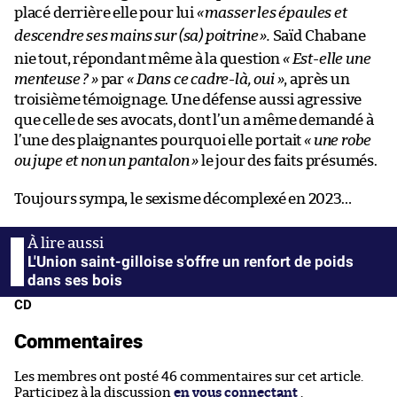
placé derrière elle pour lui
«
masser les épaules et
descendre ses mains sur (sa) poitrine
»
.
Saïd Chabane
nie tout, répondant même à la question
« Est-elle une
menteuse ? »
par
« Dans ce cadre-là, oui »
, après un
troisième témoignage. Une défense aussi agressive
que celle de ses avocats, dont l’un a même demandé à
l’une des plaignantes pourquoi elle portait
« une robe
ou jupe et non un pantalon »
le jour des faits présumés.
Toujours sympa, le sexisme décomplexé en 2023…
L'Union saint-gilloise s'offre un renfort de poids
dans ses bois
CD
Commentaires
Les membres ont posté 46 commentaires sur cet article.
Participez à la discussion
en vous connectant
.