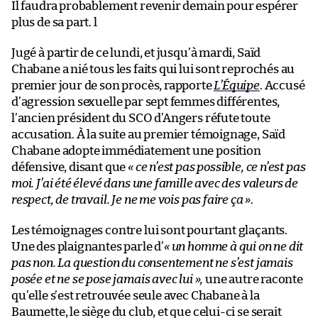
Il faudra probablement revenir demain pour espérer
plus de sa part. l
Jugé à partir de ce lundi, et jusqu’à mardi, Saïd
Chabane a nié tous les faits qui lui sont reprochés au
premier jour de son procès, rapporte
L’Équipe
. Accusé
d’agression sexuelle par sept femmes différentes,
l’ancien président du SCO d’Angers réfute toute
accusation. À la suite au premier témoignage, Saïd
Chabane adopte immédiatement une position
défensive, disant que
« ce n’est pas possible, ce n’est pas
moi. J’ai été élevé dans une famille avec des valeurs de
respect, de travail. Je ne me vois pas faire ça »
.
Les témoignages contre lui sont pourtant glaçants.
Une des plaignantes parle d’
« un homme à qui on ne dit
pas non. La question du consentement ne s’est jamais
posée et ne se pose jamais avec lui »,
une autre raconte
qu’elle s’est retrouvée seule avec Chabane à la
Baumette, le siège du club, et que celui-ci se serait