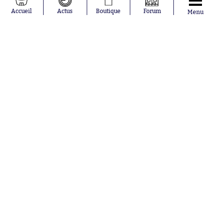
Moussa
Real Madrid
Accueil
Actus
Boutique
Forum
Menu
Niakhaté
RC Strasbourg
Nicolás
AC Milan
Tagliafico
France
Pavel Šulc
RC Lens
Josh Maja
Gauthier Hein