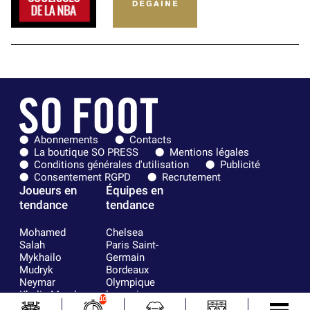
Abonnements
Contacts
La boutique SO PRESS
Mentions légales
Conditions générales d'utilisation
Publicité
Consentement RGPD
Recrutement
Joueurs en
Équipes en
tendance
tendance
Mohamed
Chelsea
Salah
Paris Saint-
Mykhailo
Germain
Mudryk
Bordeaux
Neymar
Olympique
Khalis Merah
lyonnais
10
Loïs Openda
FIFA