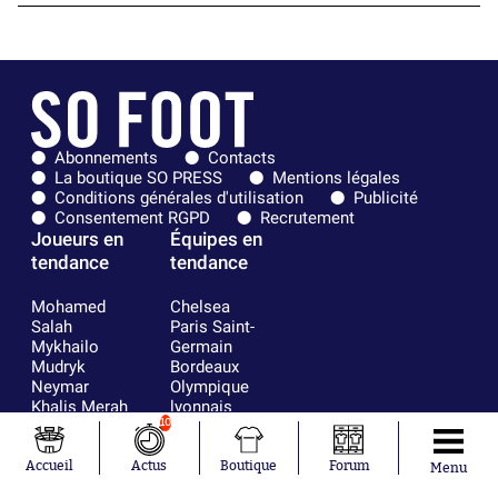
Abonnements
Contacts
La boutique SO PRESS
Mentions légales
Conditions générales d'utilisation
Publicité
Consentement RGPD
Recrutement
Joueurs en
Équipes en
tendance
tendance
Mohamed
Chelsea
Salah
Paris Saint-
Mykhailo
Germain
Mudryk
Bordeaux
Neymar
Olympique
Khalis Merah
lyonnais
Loïs Openda
FIFA
10
Moussa
Real Madrid
Niakhaté
RC Strasbourg
Accueil
Actus
Boutique
Forum
Menu
Nicolás
AC Milan