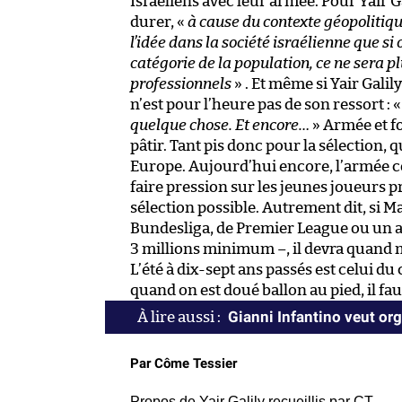
Israéliens avec leur armée. Pour Yair Gali
durer, «
à cause du contexte géopolitique
l’idée dans la société israélienne que 
catégorie de la population, ce ne sera 
professionnels
» . Et même si Yair Galily
n’est pour l’heure pas de son ressort : 
quelque chose. Et encore…
» Armée et f
pâtir. Tant pis donc pour la sélection,
Europe. Aujourd’hui encore, l’armée c
faire pression sur les jeunes joueurs pr
sélection possible. Autrement dit, si
Bundesliga, de Premier League ou un au
3 millions minimum –, il devra quand 
L’été à dix-sept ans passés est celui d
quand on est doué ballon au pied, il fa
Gianni Infantino veut org
Par Côme Tessier
Propos de Yair Galily recueillis par CT