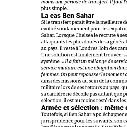
moins une période de transfert. Il faut l’u
plus simple.
La cas Ben Sahar
Si le transfert paraît être la meilleure d
évolué soudainement pour les expatriés
Sahar. Lorsque Chelsea le recrute à se
attaquants les plus doués de sa généra
au pays. Il reste à Londres, loin des c
Une solution est finalement trouvée, san
système. «
Il a fait un mélange de servic
service militaire est une obligation da
femmes. On peut repousser le moment où o
ainsi des missions au sein de la commu
militaire lors de ses retours au pays, q
sa carrière ne décolle pas autant que pré
sélection, il est au moins resté dans les
Armée et sélection : même
Toutefois, si Ben Sahar a pu échapper en
jurisprudence pour les suivants, son c