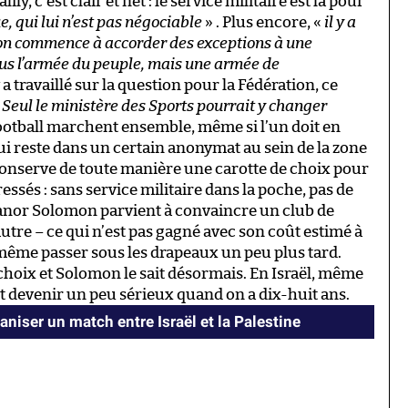
ly, c’est clair et net : le service militaire est là pour
, qui lui n’est pas négociable
» . Plus encore, «
il y a
si on commence à accorder des exceptions à une
plus l’armée du peuple, mais une armée de
 a travaillé sur la question pour la Fédération, ce
«
Seul le ministère des Sports pourrait y changer
ootball marchent ensemble, même si l’un doit en
 qui reste dans un certain anonymat au sein de la zone
onserve de toute manière une carotte de choix pour
essés : sans service militaire dans la poche, pas de
 Manor Solomon parvient à convaincre un club de
tre – ce qui n’est pas gagné avec son coût estimé à
même passer sous les drapeaux un peu plus tard.
u choix et Solomon le sait désormais. En Israël, même
ut devenir un peu sérieux quand on a dix-huit ans.
aniser un match entre Israël et la Palestine