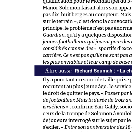
qualification pour le Mondial (perdu 3-
Manor Solomon faisait alors son appari
pas dix-huit berges au compteur. Mais 
sur le terrain –, c’est donc la convocat
principe, le problème n’est pas énorm
Guardian
, qu’il y a quelques dispositi
jeunes footballeurs qui jouent pour des é
considérés comme des «
sportifs d’exc
carrière. Ce n’est pas qu’ils ne sont pas 
les plus enviables et leur camp de base
Richard Soumah : « La ch
Il y a pourtant un souci de taille qui s
recrutent au plus jeune âge : le servi
le droit de quitter le pays. «
Passer par l
de footballeur. Mais la durée de trois a
israéliens
» , confirme Yair Galily, soc
ceux de la trempe de Solomon à vouloir
de joueurs interrogé sur le sujet par le
s’exiler. «
Entre son anniversaire des 18 