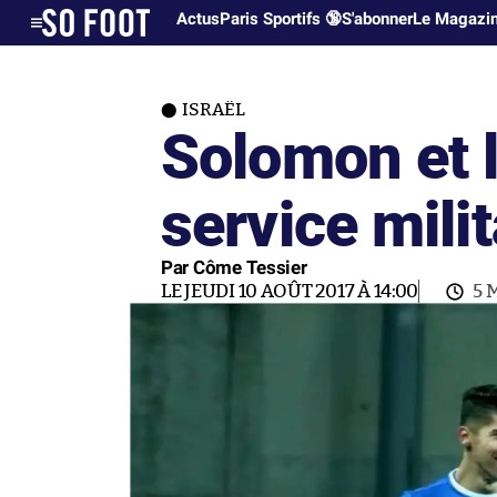
Actus
Paris Sportifs 🔞
S'abonner
Le Magazi
ISRAËL
Solomon et l
service milit
Par Côme Tessier
LE JEUDI 10 AOÛT 2017 À 14:00
5 