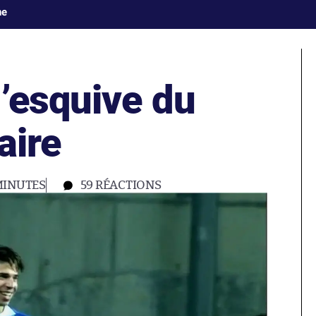
ne
’esquive du
aire
MINUTES
59
RÉACTIONS