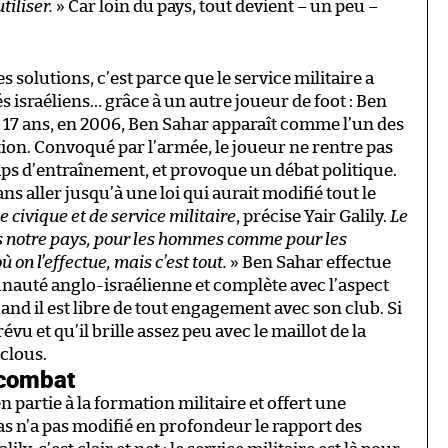
tiliser.
» Car loin du pays, tout devient – un peu –
es solutions, c’est parce que le service militaire a
 israéliens… grâce à un autre joueur de foot : Ben
s 17 ans, en 2006, Ben Sahar apparaît comme l’un des
tion. Convoqué par l’armée, le joueur ne rentre pas
amps d’entraînement, et provoque un débat politique.
s aller jusqu’à une loi qui aurait modifié tout le
e civique et de service militaire
, précise Yair Galily.
Le
ns notre pays, pour les hommes comme pour les
n l’effectue, mais c’est tout.
» Ben Sahar effectue
nauté anglo-israélienne et complète avec l’aspect
uand il est libre de tout engagement avec son club. Si
vu et qu’il brille assez peu avec le maillot de la
 clous.
 combat
 partie à la formation militaire et offert une
as n’a pas modifié en profondeur le rapport des