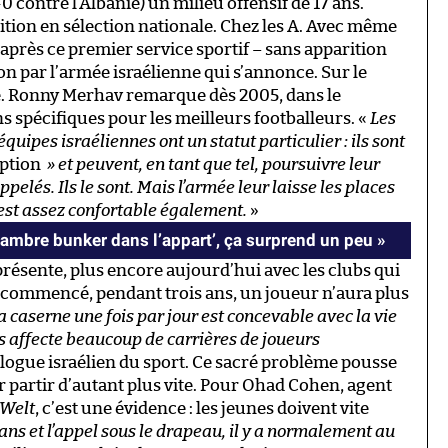
0 contre l’Albanie) un milieu offensif de 17 ans.
tion en sélection nationale. Chez les A. Avec même
après ce premier service sportif – sans apparition
ion par l’armée israélienne qui s’annonce. Sur le
e. Ronny Merhav remarque dès 2005, dans le
ons spécifiques pour les meilleurs footballeurs. «
Les
quipes israéliennes ont un statut particulier : ils sont
eption
» et peuvent, en tant que tel, poursuivre leur
appelés. Ils le sont. Mais l’armée leur laisse les places
 est assez confortable également.
»
ambre bunker dans l’appart’, ça surprend un peu »
e présente, plus encore aujourd’hui avec les clubs qui
ce commencé, pendant trois ans, un joueur n’aura plus
a caserne une fois par jour est concevable avec la vie
ns affecte beaucoup de carrières de joueurs
iologue israélien du sport. Ce sacré problème pousse
 partir d’autant plus vite. Pour Ohad Cohen, agent
Welt
, c’est une évidence : les jeunes doivent vite
ans et l’appel sous le drapeau, il y a normalement au