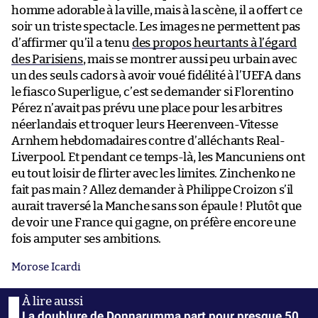
homme adorable à la ville, mais à la scène, il a offert ce
soir un triste spectacle. Les images ne permettent pas
d’affirmer qu’il a tenu
des propos heurtants à l’égard
des Parisiens
, mais se montrer aussi peu urbain avec
un des seuls cadors à avoir voué fidélité à l’UEFA dans
le fiasco Superligue, c’est se demander si Florentino
Pérez n’avait pas prévu une place pour les arbitres
néerlandais et troquer leurs Heerenveen-Vitesse
Arnhem hebdomadaires contre d’alléchants Real-
Liverpool. Et pendant ce temps-là, les Mancuniens ont
eu tout loisir de flirter avec les limites. Zinchenko ne
fait pas main ? Allez demander à Philippe Croizon s’il
aurait traversé la Manche sans son épaule ! Plutôt que
de voir une France qui gagne, on préfère encore une
fois amputer ses ambitions.
Morose Icardi
La doublure de Donnarumma part pour presque 50