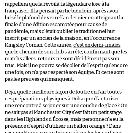
rappellera que la revoilà, la légendaire
lose
à la
française… Il la pensait partie bien loin, après avoir
brisé le plafond de verre l’an dernier en atteignant la
finale d’une édition escamotée pour cause de
pandémie, mais c’était oublier le traditionnel but
inscrit par un ancien de la maison, en l’occurrence
Kingsley Coman. Cette année,
c’est en demi-finales
que le chemin de son club s’arrête
, confirmant que les
matchs allers-retours ne sont décidément pas son
truc. Mais il ne pourra se décoller de l’esprit qu’encore
une fois, on n’a pas respecté son équipe. Et ce ne sont
pas les preuves qui manquent.
Déjà, quelle meilleure façon de foutre en l’air toutes
ces préparations physiques à Doha que d’autoriser
une rencontre à se jouer sur une couche de glace ? On
ne sait pas si Manchester City s’est fait un petit stage
dans les Highlands d’Écosse, mais personne n’a eu la
présence d’esprit d’utiliser un ballon orange ? Dans
ces conditions, sur un terrain où seules les surfaces