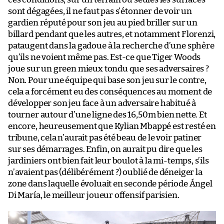
sont dégagées, il ne faut pas s’étonner de voir un
gardien réputé pour son jeu au pied briller sur un
billard pendant que les autres, et notamment Florenzi,
pataugent dans la gadoue à la recherche d’une sphère
qu’ils ne voient même pas. Est-ce que Tiger Woods
joue sur un green mieux tondu que ses adversaires ?
Non. Pour une équipe qui base son jeu sur le contre,
cela a forcément eu des conséquences au moment de
développer son jeu face à un adversaire habitué à
tourner autour d’une ligne des 16,50m bien nette. Et
encore, heureusement que Kylian Mbappé est resté en
tribune, cela n’aurait pas été beau de le voir patiner
sur ses démarrages. Enfin, on aurait pu dire que les
jardiniers ont bien fait leur boulot à la mi-temps, s’ils
n’avaient pas (délibérément ?) oublié de déneiger la
zone dans laquelle évoluait en seconde période Ángel
Di María, le meilleur joueur offensif parisien.