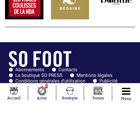
Abonnements
Contacts
La boutique SO PRESS
Mentions légales
Conditions générales d'utilisation
Publicité
Consentement RGPD
Recrutement
10
Joueurs en
Équipes en
tendance
tendance
Accueil
Actus
Boutique
Forum
Menu
Mohamed
Chelsea
Salah
Paris Saint-
Mykhailo
Germain
Mudryk
Bordeaux
Neymar
Olympique
Khalis Merah
lyonnais