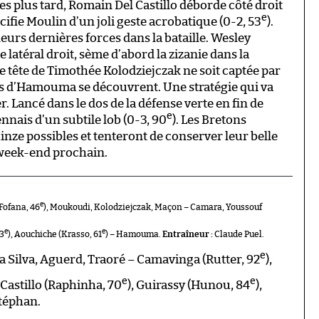
tes plus tard, Romain Del Castillo déborde côté droit
e
cifie Moulin d’un joli geste acrobatique (0-2, 53
).
leurs dernières forces dans la bataille. Wesley
latéral droit, sème d’abord la zizanie dans la
lie tête de Timothée Kolodziejczak ne soit captée par
res d’Hamouma se découvrent. Une stratégie qui va
 Lancé dans le dos de la défense verte en fin de
e
ennais d’un subtile lob (0-3, 90
). Les Bretons
nze possibles et tenteront de conserver leur belle
 week-end prochain.
e
Fofana, 46
), Moukoudi, Kolodziejczak, Maçon – Camara, Youssouf
e
e
73
), Aouchiche (Krasso, 61
) – Hamouma.
Entraîneur :
Claude Puel.
e
a Silva, Aguerd, Traoré – Camavinga (Rutter, 92
),
e
e
l Castillo (Raphinha, 70
), Guirassy (Hunou, 84
),
téphan.