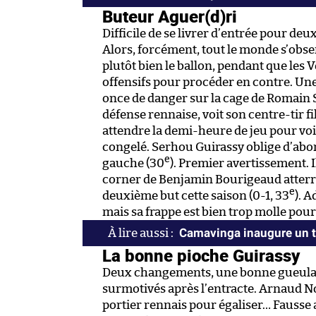
Buteur Aguer(d)ri
Difficile de se livrer d’entrée pour deu
Alors, forcément, tout le monde s’obs
plutôt bien le ballon, pendant que les Ve
offensifs pour procéder en contre. Une
once de danger sur la cage de Romain S
défense rennaise, voit son centre-tir f
attendre la demi-heure de jeu pour vo
congelé. Serhou Guirassy oblige d’abor
e
gauche (30
). Premier avertissement. I
corner de Benjamin Bourigeaud atterrit
e
deuxième but cette saison (0-1, 33
). 
mais sa frappe est bien trop molle pou
Camavinga inaugure un t
La bonne pioche Guirassy
Deux changements, une bonne gueulante
surmotivés après l’entracte. Arnaud N
portier rennais pour égaliser… Fausse al