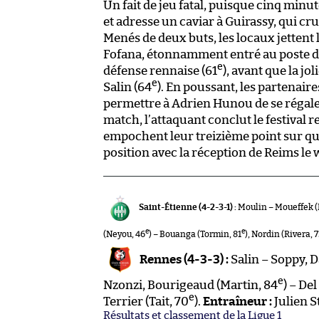
Un fait de jeu fatal, puisque cinq minu
et adresse un caviar à Guirassy, qui cru
Menés de deux buts, les locaux jettent 
Fofana, étonnamment entré au poste de 
e
défense rennaise (61
), avant que la jo
e
Salin (64
). En poussant, les partenai
permettre à Adrien Hunou de se régaler.
match, l’attaquant conclut le festival r
empochent leur treizième point sur qui
position avec la réception de Reims le
Saint-Étienne (4-2-3-1) :
Moulin – Moueffek (
e
e
(Neyou, 46
) – Bouanga (Tormin, 81
), Nordin (Rivera, 
Rennes (4-3-3) :
Salin – Soppy, D
e
Nzonzi, Bourigeaud (Martin, 84
) – De
e
Terrier (Tait, 70
).
Entraîneur :
Julien S
Résultats et classement de la Ligue 1