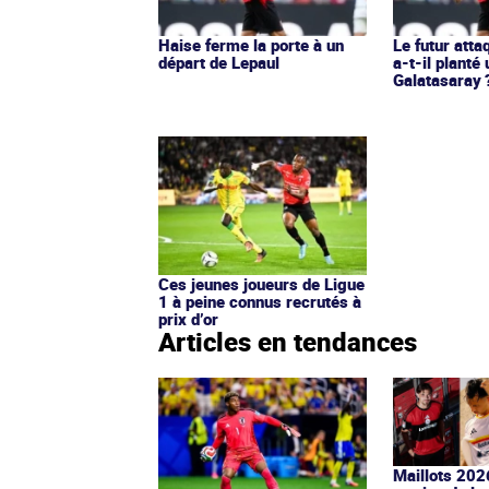
Haise ferme la porte à un
Le futur att
départ de Lepaul
a-t-il planté 
Galatasaray 
Ces jeunes joueurs de Ligue
1 à peine connus recrutés à
prix d’or
Articles en tendances
Maillots 202