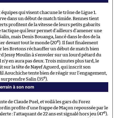
x équipes qui visent chacune le trône de Ligue 1.
erve dans un début de match timide. Rennes tient
rts profitent de la vitesse de leurs petits gabarits
 tactique qui leur permet d’ailleurs d’amener une
alin, mais Denis Bouanga, lancé dans le dos de la
e
iler devant tout le monde (20
). Il faut finalement
ir les Bretons réchauffer un début de match bien
d Jessy Moulin à s’envoler sur un lourd pétard du
l n’y en aura pas deux. Trois minutes plus tard, le
 sur la tête de Nayef Aguerd, qui inscrit son
Adil Aouchiche tente bien de réagir sur l’engagement,
e
r surprendre Salin (35
).
errain à son nom
 de Claude Puel, et voilà les gars du Forez
ordin profite d’une frappe de Maçon repoussée par le
e
erte : l’attaquant de 22 ans est signalé hors jeu (47
).