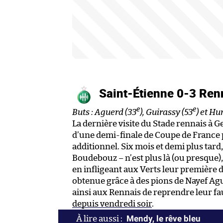
Saint-Étienne 0-3 Re
e
e
Buts : Aguerd (33
), Guirassy (53
) et Hu
La dernière visite du Stade rennais à 
d’une demi-finale de Coupe de France 
additionnel. Six mois et demi plus tard
Boudebouz – n’est plus là (ou presque)
en infligeant aux Verts leur première dé
obtenue grâce à des pions de Nayef Ag
ainsi aux Rennais de reprendre leur fau
depuis vendredi soir
.
Mendy, le rêve bleu