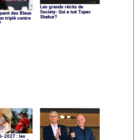
Les grands récits de
Society: Qui a tué Tupac
aquant des Bleus
Shakur?
un triplé contre
?
6-2027 : les