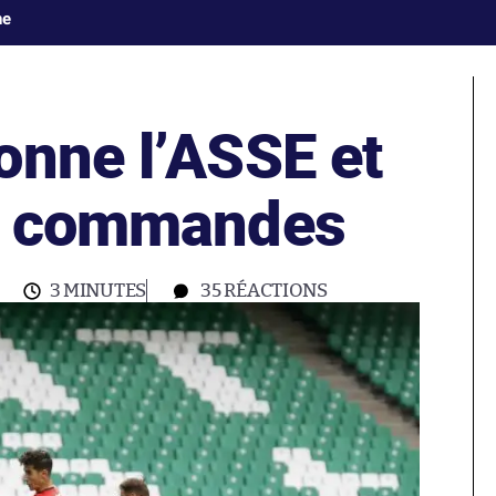
ne
onne l’ASSE et
es commandes
3 MINUTES
35
RÉACTIONS