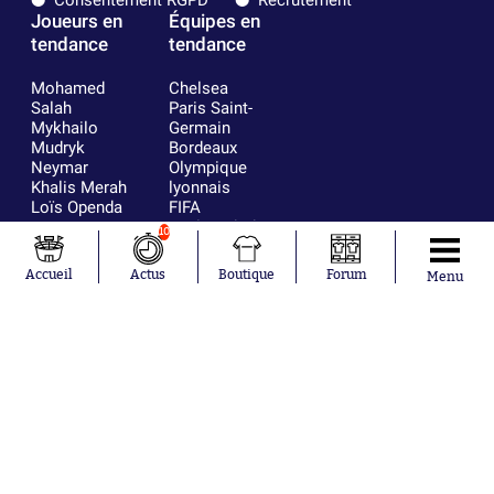
Joueurs en
Équipes en
tendance
tendance
Mohamed
Chelsea
Salah
Paris Saint-
Mykhailo
Germain
Mudryk
Bordeaux
Neymar
Olympique
Khalis Merah
lyonnais
Loïs Openda
FIFA
Moussa
Real Madrid
10
Niakhaté
RC Strasbourg
Nicolás
AC Milan
Accueil
Actus
Boutique
Forum
Menu
Tagliafico
France
Pavel Šulc
RC Lens
Josh Maja
Gauthier Hein