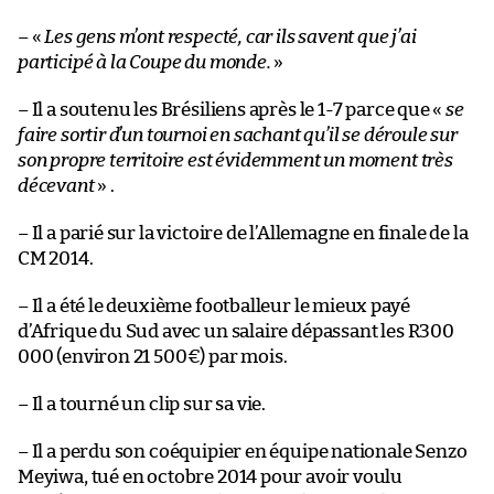
– «
Les gens m’ont respecté, car ils savent que j’ai
participé à la Coupe du monde.
»
– Il a soutenu les Brésiliens après le 1-7 parce que «
se
faire sortir d’un tournoi en sachant qu’il se déroule sur
son propre territoire est évidemment un moment très
décevant
» .
– Il a parié sur la victoire de l’Allemagne en finale de la
CM 2014.
– Il a été le deuxième footballeur le mieux payé
d’Afrique du Sud avec un salaire dépassant les R300
000 (environ 21 500€) par mois.
– Il a tourné un clip sur sa vie.
– Il a perdu son coéquipier en équipe nationale Senzo
Meyiwa, tué en octobre 2014 pour avoir voulu