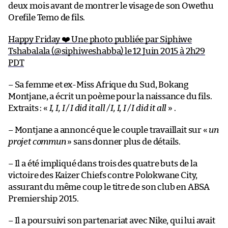
deux mois avant de montrer le visage de son Owethu
Orefile Temo de fils.
Happy Friday ❤️ Une photo publiée par Siphiwe
Tshabalala (@siphiweshabba) le 12 Juin 2015 à 2h29
PDT
– Sa femme et ex-Miss Afrique du Sud, Bokang
Montjane, a écrit un poème pour la naissance du fils.
Extraits : «
I, I, I / I did it all / I, I, I / I did it all
» .
– Montjane a annoncé que le couple travaillait sur «
un
projet commun
» sans donner plus de détails.
– Il a été impliqué dans trois des quatre buts de la
victoire des Kaizer Chiefs contre Polokwane City,
assurant du même coup le titre de son club en ABSA
Premiership 2015.
– Il a poursuivi son partenariat avec Nike, qui lui avait