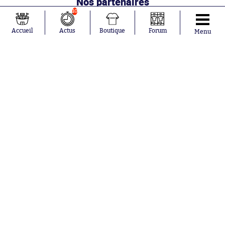
Nos partenaires
10
Accueil
Actus
Boutique
Forum
Menu
Abonnements
Contacts
La boutique SO PRESS
Mentions légales
Conditions générales d'utilisation
Publicité
Consentement RGPD
Recrutement
Joueurs en
Équipes en
tendance
tendance