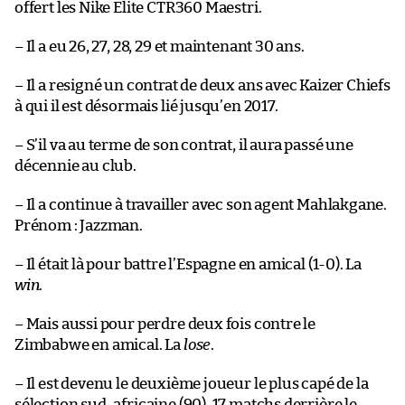
offert les Nike Elite CTR360 Maestri.
– Il a eu 26, 27, 28, 29 et maintenant 30 ans.
– Il a resigné un contrat de deux ans avec Kaizer Chiefs
à qui il est désormais lié jusqu’en 2017.
– S’il va au terme de son contrat, il aura passé une
décennie au club.
– Il a continue à travailler avec son agent Mahlakgane.
Prénom : Jazzman.
– Il était là pour battre l’Espagne en amical (1-0). La
win
.
– Mais aussi pour perdre deux fois contre le
Zimbabwe en amical. La
lose
.
– Il est devenu le deuxième joueur le plus capé de la
sélection sud-africaine (90), 17 matchs derrière le