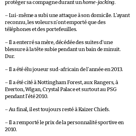
protéger sa compagne durant un
home-jacking
.
– Lui-même a subi une attaque à son domicile. L’ayant
reconnu, les voleurs n’ont emporté que des
téléphones et des portefeuilles.
– Il a enterré sa mère, décédée des suites d’une
blessure à la tête subie pendant un bain de minuit.
Dur.
– Il a été élu joueur sud-africain de l’année en 2013.
– Il a été cité à Nottingham Forest, aux Rangers, à
Everton, Wigan, Crystal Palace et surtout au PSG
pendant l’été 2010.
– Au final, il est toujours resté à Kaizer Chiefs.
– Il a remporté le prix de la personnalité sportive en
2010.