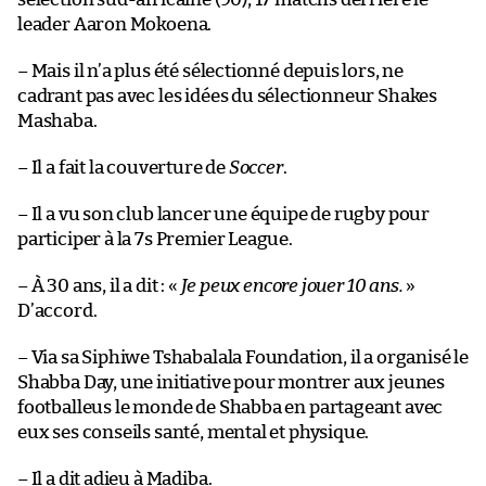
leader Aaron Mokoena.
– Mais il n’a plus été sélectionné depuis lors, ne
cadrant pas avec les idées du sélectionneur Shakes
Mashaba.
– Il a fait la couverture de
Soccer
.
– Il a vu son club lancer une équipe de rugby pour
participer à la 7s Premier League.
– À 30 ans, il a dit : «
Je peux encore jouer 10 ans.
»
D’accord.
– Via sa Siphiwe Tshabalala Foundation, il a organisé le
Shabba Day, une initiative pour montrer aux jeunes
footballeus le monde de Shabba en partageant avec
eux ses conseils santé, mental et physique.
– Il a dit adieu à Madiba.