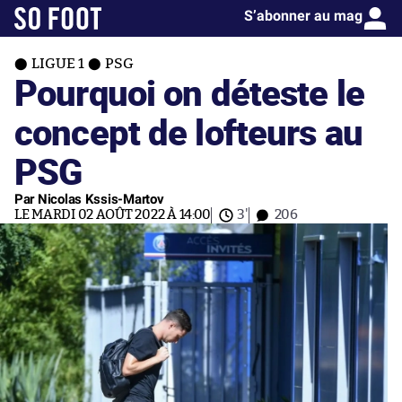
S’abonner au mag
LIGUE 1
PSG
Pourquoi on déteste le
concept de lofteurs au
PSG
Par Nicolas Kssis-Martov
LE MARDI 02 AOÛT 2022 À 14:00
3'
206