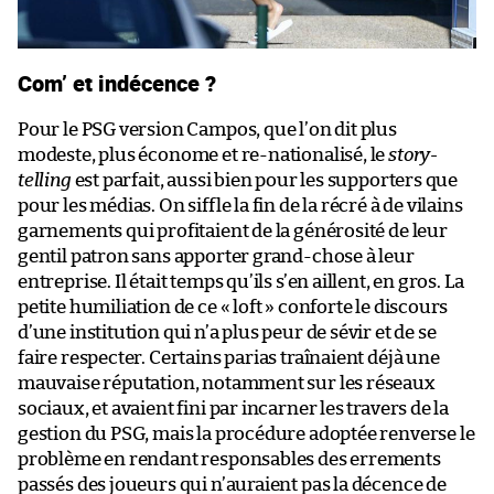
Com’ et indécence ?
Pour le PSG version Campos, que l’on dit plus
modeste, plus économe et re-nationalisé, le
story-
telling
est parfait, aussi bien pour les supporters que
pour les médias. On siffle la fin de la récré à de vilains
garnements qui profitaient de la générosité de leur
gentil patron sans apporter grand-chose à leur
entreprise. Il était temps qu’ils s’en aillent, en gros. La
petite humiliation de ce « loft » conforte le discours
d’une institution qui n’a plus peur de sévir et de se
faire respecter. Certains parias traînaient déjà une
mauvaise réputation, notamment sur les réseaux
sociaux, et avaient fini par incarner les travers de la
gestion du PSG, mais la procédure adoptée renverse le
problème en rendant responsables des errements
passés des joueurs qui n’auraient pas la décence de