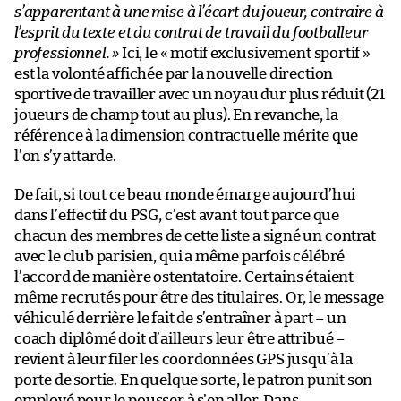
s’apparentant à une mise à l’écart du joueur, contraire à
l’esprit du texte et du contrat de travail du footballeur
professionnel. »
Ici, le « motif exclusivement sportif »
est la volonté affichée par la nouvelle direction
sportive de travailler avec un noyau dur plus réduit (21
joueurs de champ tout au plus). En revanche, la
référence à la dimension contractuelle mérite que
l’on s’y attarde.
De fait, si tout ce beau monde émarge aujourd’hui
dans l’effectif du PSG, c’est avant tout parce que
chacun des membres de cette liste a signé un contrat
avec le club parisien, qui a même parfois célébré
l’accord de manière ostentatoire. Certains étaient
même recrutés pour être des titulaires. Or, le message
véhiculé derrière le fait de s’entraîner à part – un
coach diplômé doit d’ailleurs leur être attribué –
revient à leur filer les coordonnées GPS jusqu’à la
porte de sortie. En quelque sorte, le patron punit son
employé pour le pousser à s’en aller. Dans