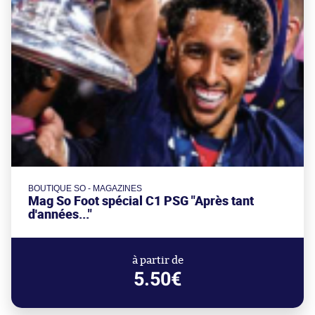
BOUTIQUE SO - MAGAZINES
Mag So Foot spécial C1 PSG "Après tant
d'années..."
à partir de
5.50€