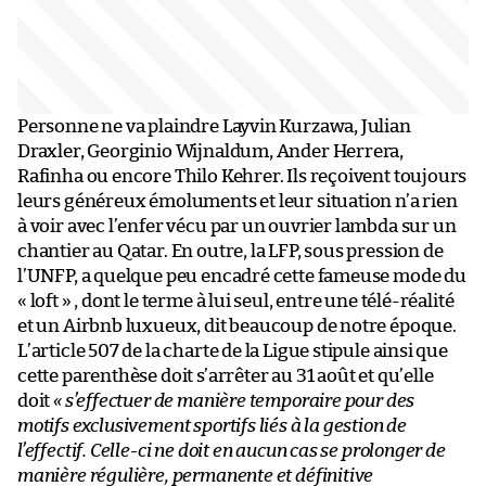
Personne ne va plaindre Layvin Kurzawa, Julian
Draxler, Georginio Wijnaldum, Ander Herrera,
Rafinha ou encore Thilo Kehrer. Ils reçoivent toujours
leurs généreux émoluments et leur situation n’a rien
à voir avec l’enfer vécu par un ouvrier lambda sur un
chantier au Qatar. En outre, la LFP, sous pression de
l’UNFP, a quelque peu encadré cette fameuse mode du
« loft » , dont le terme à lui seul, entre une télé-réalité
et un Airbnb luxueux, dit beaucoup de notre époque.
L’article 507 de la charte de la Ligue stipule ainsi que
cette parenthèse doit s’arrêter au 31 août et qu’elle
doit
« s’effectuer de manière temporaire pour des
motifs exclusivement sportifs liés à la gestion de
l’effectif. Celle-ci ne doit en aucun cas se prolonger de
manière régulière, permanente et définitive