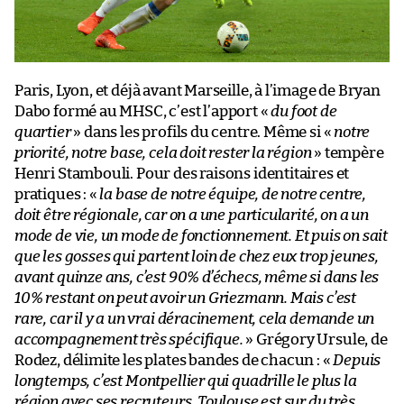
Paris, Lyon, et déjà avant Marseille, à l’image de Bryan
Dabo formé au MHSC, c’est l’apport «
du foot de
quartier
» dans les profils du centre. Même si «
notre
priorité, notre base, cela doit rester la région
» tempère
Henri Stambouli. Pour des raisons identitaires et
pratiques : «
la base de notre équipe, de notre centre,
doit être régionale, car on a une particularité, on a un
mode de vie, un mode de fonctionnement. Et puis on sait
que les gosses qui partent loin de chez eux trop jeunes,
avant quinze ans, c’est 90% d’échecs, même si dans les
10% restant on peut avoir un Griezmann. Mais c’est
rare, car il y a un vrai déracinement, cela demande un
accompagnement très spécifique.
» Grégory Ursule, de
Rodez, délimite les plates bandes de chacun : «
Depuis
longtemps, c’est Montpellier qui quadrille le plus la
région avec ses recruteurs, Toulouse est sur du très