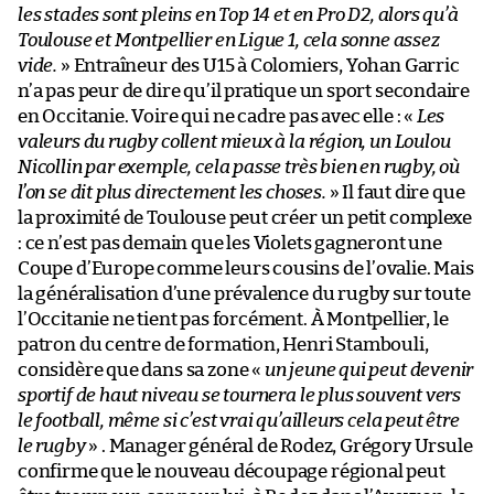
les stades sont pleins en Top 14 et en Pro D2, alors qu’à
Toulouse et Montpellier en Ligue 1, cela sonne assez
vide.
» Entraîneur des U15 à Colomiers, Yohan Garric
n’a pas peur de dire qu’il pratique un sport secondaire
en Occitanie. Voire qui ne cadre pas avec elle : «
Les
valeurs du rugby collent mieux à la région, un Loulou
Nicollin par exemple, cela passe très bien en rugby, où
l’on se dit plus directement les choses.
» Il faut dire que
la proximité de Toulouse peut créer un petit complexe
: ce n’est pas demain que les Violets gagneront une
Coupe d’Europe comme leurs cousins de l’ovalie. Mais
la généralisation d’une prévalence du rugby sur toute
l’Occitanie ne tient pas forcément. À Montpellier, le
patron du centre de formation, Henri Stambouli,
considère que dans sa zone «
un jeune qui peut devenir
sportif de haut niveau se tournera le plus souvent vers
le football, même si c’est vrai qu’ailleurs cela peut être
le rugby
» . Manager général de Rodez, Grégory Ursule
confirme que le nouveau découpage régional peut