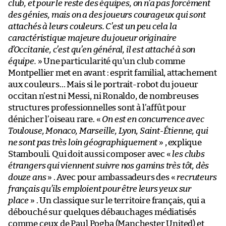
club, et pour le reste des équipes, on n’a pas forcément
des génies, mais on a des joueurs courageux qui sont
attachés à leurs couleurs. C’est un peu cela la
caractéristique majeure du joueur originaire
d’Occitanie, c’est qu’en général, il est attaché à son
équipe.
» Une particularité qu’un club comme
Montpellier met en avant : esprit familial, attachement
aux couleurs… Mais si le portrait-robot du joueur
occitan n’est ni Messi, ni Ronaldo, de nombreuses
structures professionnelles sont à l’affût pour
dénicher l’oiseau rare. «
On est en concurrence avec
Toulouse, Monaco, Marseille, Lyon, Saint-Étienne, qui
ne sont pas très loin géographiquement
» , explique
Stambouli. Qui doit aussi composer avec «
les clubs
étrangers qui viennent suivre nos gamins très tôt, dès
douze ans
» . Avec pour ambassadeurs des «
recruteurs
français qu’ils emploient pour être leurs yeux sur
place
» . Un classique sur le territoire français, qui a
débouché sur quelques débauchages médiatisés
comme ceux de Paul Pogba (Manchester United) et