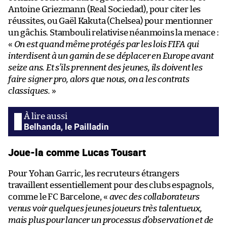
Antoine Griezmann (Real Sociedad), pour citer les
réussites, ou Gaël Kakuta (Chelsea) pour mentionner
un gâchis. Stambouli relativise néanmoins la menace :
«
On est quand même protégés par les lois FIFA qui
interdisent à un gamin de se déplacer en Europe avant
seize ans. Et s’ils prennent des jeunes, ils doivent les
faire signer pro, alors que nous, on a les contrats
classiques.
»
Belhanda, le Pailladin
Joue-la comme Lucas Tousart
Pour Yohan Garric, les recruteurs étrangers
travaillent essentiellement pour des clubs espagnols,
comme le FC Barcelone, «
avec des collaborateurs
venus voir quelques jeunes joueurs très talentueux,
mais plus pour lancer un processus d’observation et de