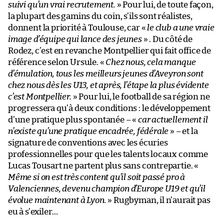
suivi qu’un vrai recrutement.
» Pour lui, de toute façon,
la plupart des gamins du coin, s’ils sont réalistes,
donnent la priorité à Toulouse, car «
le club a une vraie
image d’équipe qui lance des jeunes
» . Du côté de
Rodez, c’est en revanche Montpellier qui fait office de
référence selon Ursule. «
Chez nous, cela manque
d’émulation, tous les meilleurs jeunes d’Aveyron sont
chez nous dès les U13, et après, l’étape la plus évidente
c’est Montpellier.
» Pour lui, le football de sa région ne
progressera qu’à deux conditions : le développement
d’une pratique plus spontanée – «
car actuellement il
n’existe qu’une pratique encadrée, fédérale
» – et la
signature de conventions avec les écuries
professionnelles pour que les talents locaux comme
Lucas Tousart ne partent plus sans contrepartie. «
Même si on est très content qu’il soit passé pro à
Valenciennes, devenu champion d’Europe U19 et qu’il
évolue maintenant à Lyon.
» Rugbyman, il n’aurait pas
eu à s’exiler…