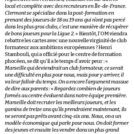
local et complète avec des recruteurs en Île-de-France.
Clermont se spécialise dans la post-formation en
prenant des joueurs de 18 ou 19 ans qui n’ont pas percé
dans les plus gros clubs, c’est une manière de récupérer
de bons joueurs pour la Ligue 2.
» Bientôt, l’OM viendra
rebattre les cartes avec une nouvelle virginité de club
formateur aux ambitions européennes ? Henri
Stambouli, qui a officié pour le centre de formation
phocéen, se dit qu’il a le temps d’avoir peur : «
Marseille qui deviendrait un club formateur, ce serait
une difficulté en plus pour nous, mais pour y arriver, il
va leur falloir du temps. On a encore l’argument massue
de dire aux parents : «
Regardez combien de joueurs
formés au centre évoluent dans notre équipe première.
Marseille doit recruter les meilleurs joueurs, et les
gamins de treize ans qu’ils prendraient maintenant, ils
ne seront pas prêts avant cinq-six ans. Nous, on a un
modèle économique qui parle pour nous. On doit former
des jeunes et ensuite les vendre dans un plus grand