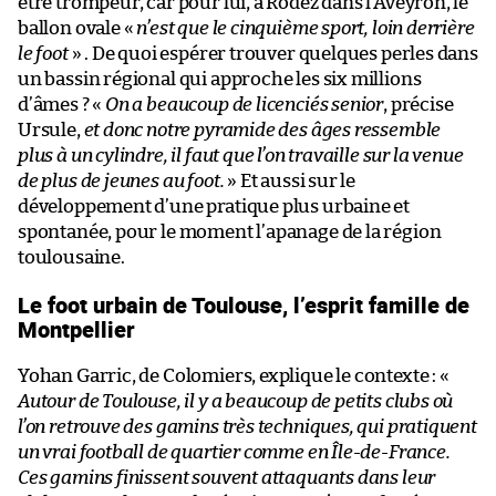
être trompeur, car pour lui, à Rodez dans l’Aveyron, le
ballon ovale «
n’est que le cinquième sport, loin derrière
le foot
» . De quoi espérer trouver quelques perles dans
un bassin régional qui approche les six millions
d’âmes ? «
On a beaucoup de licenciés senior
, précise
Ursule,
et donc notre pyramide des âges ressemble
plus à un cylindre, il faut que l’on travaille sur la venue
de plus de jeunes au foot.
» Et aussi sur le
développement d’une pratique plus urbaine et
spontanée, pour le moment l’apanage de la région
toulousaine.
Le foot urbain de Toulouse, l’esprit famille de
Montpellier
Yohan Garric, de Colomiers, explique le contexte : «
Autour de Toulouse, il y a beaucoup de petits clubs où
l’on retrouve des gamins très techniques, qui pratiquent
un vrai football de quartier comme en Île-de-France.
Ces gamins finissent souvent attaquants dans leur