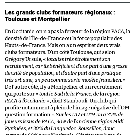
Les grands clubs formateurs régionaux :
Toulouse et Montpellier
En Occitanie, on n’a pas la ferveur de la région PACA, la
densité de l’Île-de-France ou la force populaire des
Hauts-de-France. Mais on a un esprit et deux vrais
clubs formateurs. D’un côté Toulouse, qui selon
Grégory Ursule, «
localise très étroitement son
recrutement, car ils bénéficient d’une part d’une grosse
densité de population, et d’autre part d’une pratique
très urbaine, un peu comme sur le modèle francilien.
»
De l’autre côté, il y a Montpellier et un recrutement
qui porte sur «
tout le Sud de la France, de la région
PACA à l’Occitanie
» , dixit Stambouli. Un club qui
profite notamment à plein de l’image négative de l’OM
question formation. «
Sur les U17 et U19, on a 30% de
joueurs issus de PACA, 30% de l’ancienne région Midi-
Pyrénées, et 30% du Languedoc-Roussillon, donc