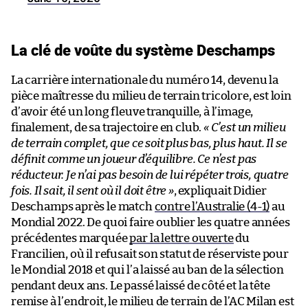
La clé de voûte du système Deschamps
La carrière internationale du numéro 14, devenu la
pièce maîtresse du milieu de terrain tricolore, est loin
d’avoir été un long fleuve tranquille, à l’image,
finalement, de sa trajectoire en club.
« C’est un milieu
de terrain complet, que ce soit plus bas, plus haut. Il se
définit comme un joueur d’équilibre. Ce n’est pas
réducteur. Je n’ai pas besoin de lui répéter trois, quatre
fois. Il sait, il sent où il doit être »
, expliquait Didier
Deschamps après le match
contre l’Australie (4-1)
au
Mondial 2022. De quoi faire oublier les quatre années
précédentes marquée
par la lettre ouverte
du
Francilien, où il refusait son statut de réserviste pour
le Mondial 2018 et qui l’a laissé au ban de la sélection
pendant deux ans. Le passé laissé de côté et la tête
remise à l’endroit, le milieu de terrain de l’AC Milan est