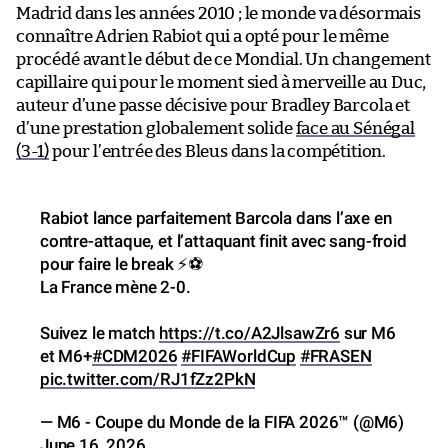
Madrid dans les années 2010 ; le monde va désormais
connaître Adrien Rabiot qui a opté pour le même
procédé avant le début de ce Mondial. Un changement
capillaire qui pour le moment sied à merveille au Duc,
auteur d’une passe décisive pour Bradley Barcola et
d’une prestation globalement solide
face au Sénégal
(3-1)
pour l’entrée des Bleus dans la compétition.
Rabiot lance parfaitement Barcola dans l’axe en
contre-attaque, et l’attaquant finit avec sang-froid
pour faire le break ⚡️⚽️
La France mène 2-0.
Suivez le match
https://t.co/A2JlsawZr6
sur M6
et M6+
#CDM2026
#FIFAWorldCup
#FRASEN
pic.twitter.com/RJ1fZz2PkN
— M6 - Coupe du Monde de la FIFA 2026™ (@M6)
June 16, 2026