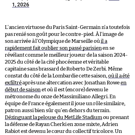
1, 2026
L’ancien virtuose du Paris Saint-Germain n’a toutefois
pas renié son goût pour le contre-pied. À l’image de
son arrivée à l’Olympique de Marseille où
il a
rapidement fait oublier son passé parisien
en se
révélant comme le meilleur joueur de la saison 2024-
2025 du côté de la cité phocéenne et véritable
capitaine sans brassard de Roberto De Zerbi. Même
constat du côté de la Lombardie cette saison,
où il a été
exfiltré
après une altercation avec Jonathan Rowe
en
début de saison
et où il est (encore) devenu le
métronome du onze de Massimiliano Allegri. En
équipe de France également il joue un rôle similaire,
patron aussi bien sûr qu’en dehors du terrain.
Dézinguant la pelouse du MetLife Stadium
ou prenant
la défense de Rayan Cherki en zone mixte, Adrien
Rabiot est devenu le cœur du collectif tricolore. Un