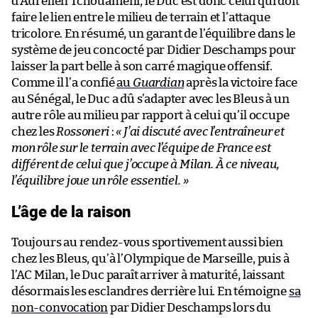
d’Aurélien Tchouaméni, le Duc est donc celui qui doit
faire le lien entre le milieu de terrain et l’attaque
tricolore. En résumé, un garant de l’équilibre dans le
système de jeu concocté par Didier Deschamps pour
laisser la part belle à son carré magique offensif.
Comme il l’a confié
au
Guardian
après la victoire face
au Sénégal, le Duc a dû s’adapter avec les Bleus à un
autre rôle au milieu par rapport à celui qu’il occupe
chez les
Rossoneri
:
« J’ai discuté avec l’entraîneur et
mon rôle sur le terrain avec l’équipe de France est
différent de celui que j’occupe à Milan. À ce niveau,
l’équilibre joue un rôle essentiel. »
L’âge de la raison
Toujours au rendez-vous sportivement aussi bien
chez les Bleus, qu’à l’Olympique de Marseille, puis à
l’AC Milan, le Duc paraît arriver à maturité, laissant
désormais les esclandres derrière lui. En témoigne
sa
non-convocation
par Didier Deschamps lors du