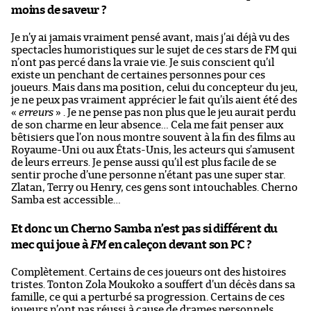
moins de saveur ?
Je n’y ai jamais vraiment pensé avant, mais j’ai déjà vu des
spectacles humoristiques sur le sujet de ces stars de FM qui
n’ont pas percé dans la vraie vie. Je suis conscient qu’il
existe un penchant de certaines personnes pour ces
joueurs. Mais dans ma position, celui du concepteur du jeu,
je ne peux pas vraiment apprécier le fait qu’ils aient été des
«
erreurs
» . Je ne pense pas non plus que le jeu aurait perdu
de son charme en leur absence… Cela me fait penser aux
bêtisiers que l’on nous montre souvent à la fin des films au
Royaume-Uni ou aux États-Unis, les acteurs qui s’amusent
de leurs erreurs. Je pense aussi qu’il est plus facile de se
sentir proche d’une personne n’étant pas une super star.
Zlatan, Terry ou Henry, ces gens sont intouchables. Cherno
Samba est accessible…
Et donc un Cherno Samba n’est pas si différent du
mec qui joue à
FM
en caleçon devant son PC ?
Complètement. Certains de ces joueurs ont des histoires
tristes. Tonton Zola Moukoko a souffert d’un décès dans sa
famille, ce qui a perturbé sa progression. Certains de ces
joueurs n’ont pas réussi à cause de drames personnels.