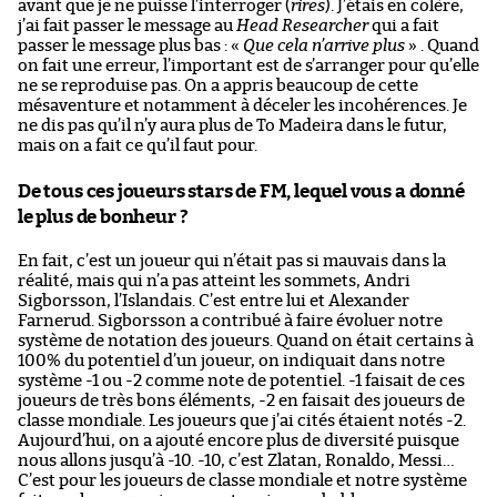
avant que je ne puisse l’interroger (
rires
). J’étais en colère,
j’ai fait passer le message au
Head Researcher
qui a fait
passer le message plus bas : «
Que cela n’arrive plus
» . Quand
on fait une erreur, l’important est de s’arranger pour qu’elle
ne se reproduise pas. On a appris beaucoup de cette
mésaventure et notamment à déceler les incohérences. Je
ne dis pas qu’il n’y aura plus de To Madeira dans le futur,
mais on a fait ce qu’il faut pour.
De tous ces joueurs stars de FM, lequel vous a donné
le plus de bonheur ?
En fait, c’est un joueur qui n’était pas si mauvais dans la
réalité, mais qui n’a pas atteint les sommets, Andri
Sigborsson, l’Islandais. C’est entre lui et Alexander
Farnerud. Sigborsson a contribué à faire évoluer notre
système de notation des joueurs. Quand on était certains à
100% du potentiel d’un joueur, on indiquait dans notre
système -1 ou -2 comme note de potentiel. -1 faisait de ces
joueurs de très bons éléments, -2 en faisait des joueurs de
classe mondiale. Les joueurs que j’ai cités étaient notés -2.
Aujourd’hui, on a ajouté encore plus de diversité puisque
nous allons jusqu’à -10. -10, c’est Zlatan, Ronaldo, Messi…
C’est pour les joueurs de classe mondiale et notre système