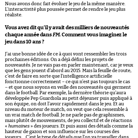
Nous avons donc fait évoluer le jeu de la même manière.
L’interactivité plus poussée permet de rendre le jeu plus
réaliste.
Vous avez dit qu’il y avait des milliers de nouveautés
chaque année dans
FM
. Comment vous imaginez le
jeu dans 10 ans ?
J’ai une bonne idée de ce à quoi vont ressembler les trois
prochaines éditions. On a déjà défini les projets de
nouveautés. Je ne vais pas en parler maintenant, car je veux
que les gens jouent d’abord au 2015. Mais la feuille de route,
c’est de faire en sorte que l’intelligence artificielle
fonctionne correctement – ce qui n’est pas toujours le cas
– et que nous soyons en veille des nouveautés qui germent
dans le football. Par exemple, la dernière théorie qu’aura
développée Pep Guardiola au petit déjeuner puis appliqué à
son équipe, on doit l’avoir rapidement dans le jeu. Et au
niveau du moteur de match, on veut que cela ressemble à
un vrai match de football. Je ne parle pas de graphismes,
mais plutôt de mouvements, de jeu collectif et de réactions
«
humaines
» des joueurs. Et puis aussi des détails comme la
hauteur de gazon et son influence sur les courses des
joueurs… C’est le type de détails que l’on va travailler dans