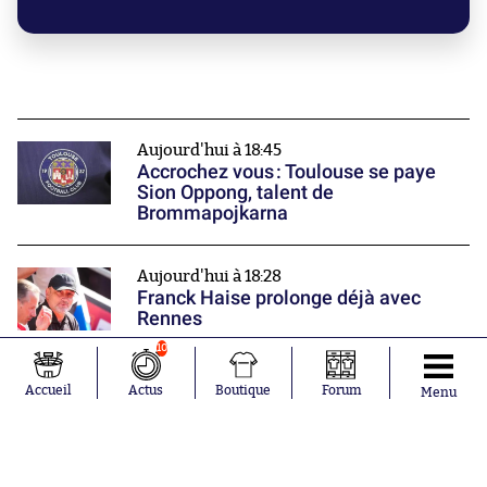
Aujourd'hui à 18:45
Accrochez vous : Toulouse se paye
Sion Oppong, talent de
Brommapojkarna
Aujourd'hui à 18:28
Franck Haise prolonge déjà avec
Rennes
10
Aujourd'hui à 18:24
Accueil
Actus
Boutique
Forum
Menu
Mastantuono va chercher du temps
de jeu à Florence
Nos partenaires