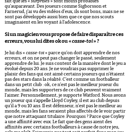
fait que les «
surprises
» sont moins probables
qu’auparavant. Des joueurs comme Sigborsson et
Farnerud, j’ai vu des vidéos d’eux, ils sont bons, mais ne se
sont pas développés aussi bien que ce que nos scouts
imaginaient en les voyant à l’adolescence.
Si un magicien vous propose de faire disparaître ces
erreurs, vous lui dites ok ou «
casse-toi
» ?
Je lui dis «
casse-toi
» parce qu’on doit apprendre de nos
erreurs, et on ne peut pas changer le passé, seulement
apprendre de lui. Je suis content de la manière dont le jeu a
évolué depuis 20 ans. Je ne voudrais pas supprimer le
plaisir des fans qui ont aimé certains joueurs qui n’étaient
pas des stars dans la réalité. C’est comme un footballeur
dans un petit club : ok, ce n’est pas le meilleur joueur du
monde, mais les supporters de ce club peuvent vraiment
l’aimer. Personnellement, je supporte Watford. Nous avons
un joueur qui s’appelle Lloyd Coyley, il est au club depuis
qu’il a 9 ou 10 ans. Il est défenseur, n’est pas le meilleur au
monde, mais les fans seraient plus affectés de le voir partir
que notre attaquant titulaire. Pourquoi ? Parce que Coyley
a une affinité avec eux. Le fait que des gens aient des
affinités avec certains footballeurs à cause de notre jeu,