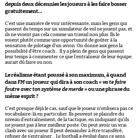
depuis deux décennies les joueurs à les faire bosser
gratuitement…
C’est une manière de voir intéressante, mais les gens qui
passent du temps sur un simulateur de vol ne jouent pas, et
ils ne voient pas cela comme un travail non plus. Ils le
voient plutôt comme une opportunité de goûter à la
sensation de pilotage d’un avion. On donne aux gens la
possibilité d’être coach… Il y a plein de gens qui passent
leur temps à commenter ce que l’entraîneur de leur équipe
aurait dû faire ou non.
Le réalisme étant poussé à son maximum, à quand
dans
FM
un joueur qui dira à son coach «
va te faire
foutre avec ton système de merde
» ou une phrase du
même esprit ?
C’est presque déjà le cas, sauf que le joueur n’utilisera pas ce
vocabulaire-là en particulier. Ils peuvent se plaindre du
niveau d’entraînement, de la tactique, en indiquant qu’ils
ne jouent pas à leur meilleur poste. On peut avoir un vrai
clash avec un joueur. Il peut demander à être transféré,
refuser de s’entraîner… Le football a évolué dans ce sens.