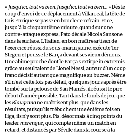
«
Jusqu’ici, tout va bien. Jusqu’ici, tout va bien…
» Dès le
coup d’envoi de ce déplacement à Villarreal, la tête de
Luis Enrique se passe en boucle ce refrain. Et ce,
jusqu’à la cinquantième minute, quand sur une
contre-attaque express, Pato décale Nicola Sansone
dans la surface. L’Italien, en bon maître artisan de
l’exercice réussi du sous-marin jaune, exécute Ter
Stegen et pousse le Barça devant ses vieux démons.
Une abîme proche dont le Barça s’extirpe in extremis
grâce au seul talent de Lionel Messi, auteur d’un coup
franc décisif autant que magnifique au buzzer. Même
s’il n’est cette fois pas défait, quelques jours après être
tombé sur la pelouse de San Mamés, il réussit le pire
début d’année possible. Tant dans le fonds de jeu, que
les
Blaugrana
ne maîtrisent plus, que dans les
résultats, puisqu’ils trébuchent une énième fois en
Liga, ils n’y sont plus. Pis, désormais à cinq points du
leader
merengue
, qui compte même un match en
retard, et distancés par Séville dans la course à la