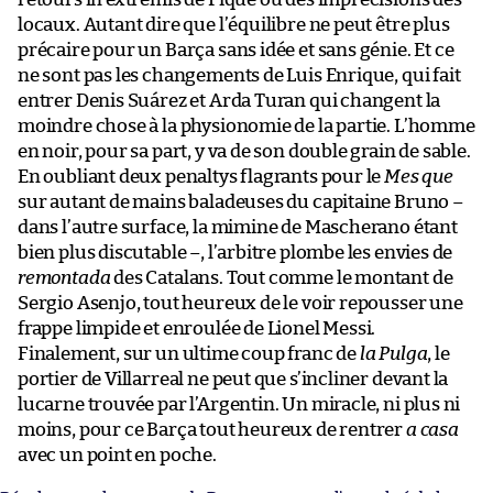
locaux. Autant dire que l’équilibre ne peut être plus
précaire pour un Barça sans idée et sans génie. Et ce
ne sont pas les changements de Luis Enrique, qui fait
entrer Denis Suárez et Arda Turan qui changent la
moindre chose à la physionomie de la partie. L’homme
en noir, pour sa part, y va de son double grain de sable.
En oubliant deux penaltys flagrants pour le
Mes que
sur autant de mains baladeuses du capitaine Bruno –
dans l’autre surface, la mimine de Mascherano étant
bien plus discutable –, l’arbitre plombe les envies de
remontada
des Catalans. Tout comme le montant de
Sergio Asenjo, tout heureux de le voir repousser une
frappe limpide et enroulée de Lionel Messi.
Finalement, sur un ultime coup franc de
la Pulga
, le
portier de Villarreal ne peut que s’incliner devant la
lucarne trouvée par l’Argentin. Un miracle, ni plus ni
moins, pour ce Barça tout heureux de rentrer
a casa
avec un point en poche.