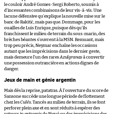
le couloir André Gomes-Sergi Roberto, soumis à
d’incessantes combinaisons de leur vis-à-vis. Une
lacune défensive qu’explique la nouvelle mise sur le
banc de Rakitić, mais pas que. Dommage, pour les
ouailles de Luis Enrique, puisque dès qu’ils
franchissent le milieu de terrain du sous-marin, des
brèches béantes s’ouvrent à la MSN. Remuant, mais
trop peu précis, Neymar enchaîne les occasions
autant que les imprécisions dans le dernier geste,
mais demeure l’un des rares
Azulgranas
à convertir
une possession outrancière en actions dignes de
danger.
Jeux de main et génie argentin
Mais dès la reprise, patatras. À l’ouverture du score de
Sansone succède une longue période de flottement
chez les
Culés
. Tancés au milieu de terrain, ils se font
perforer plein axe et en sont réduits à espérer des
retours in extremis de Piqué ou des imprécisions des