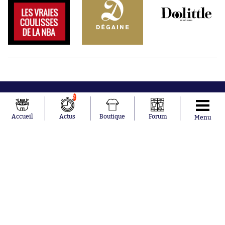
2
Accueil
Actus
Boutique
Forum
Menu
Abonnements
Contacts
La boutique SO PRESS
Mentions légales
Conditions générales d'utilisation
Publicité
Consentement RGPD
Recrutement
Joueurs en
Équipes en
tendance
tendance
Mohamed
Chelsea
Salah
Paris Saint-
Mykhailo
Germain
Mudryk
Bordeaux