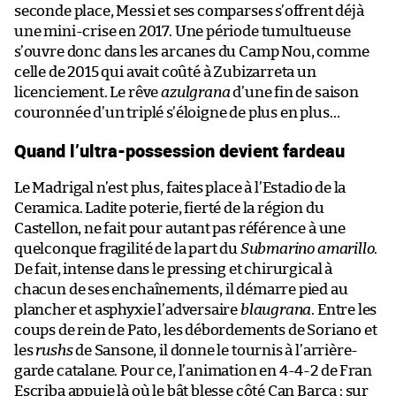
seconde place, Messi et ses comparses s’offrent déjà
une mini-crise en 2017. Une période tumultueuse
s’ouvre donc dans les arcanes du Camp Nou, comme
celle de 2015 qui avait coûté à Zubizarreta un
licenciement. Le rêve
azulgrana
d’une fin de saison
couronnée d’un triplé s’éloigne de plus en plus…
Quand l’ultra-possession devient fardeau
Le Madrigal n’est plus, faites place à l’Estadio de la
Ceramica. Ladite poterie, fierté de la région du
Castellon, ne fait pour autant pas référence à une
quelconque fragilité de la part du
Submarino amarillo
.
De fait, intense dans le pressing et chirurgical à
chacun de ses enchaînements, il démarre pied au
plancher et asphyxie l’adversaire
blaugrana
. Entre les
coups de rein de Pato, les débordements de Soriano et
les
rushs
de Sansone, il donne le tournis à l’arrière-
garde catalane. Pour ce, l’animation en 4-4-2 de Fran
Escriba appuie là où le bât blesse côté Can Barça : sur