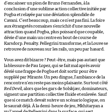
d’encaisser un pion de Bruno Fernandes, à la
conclusion d’une sublime action collective initiée par
Pogba et relayée par une déviation splendide de
Cavani. C’est beaucoup, mais ce n’est pas fini. La foire
aux étrangetés romaines s’enrichit d’une nouvelle
attraction quand Pogba, plus poissard que coupable,
dévie d’une main un centre en bout de course de
Karsdorp. Penalty. Pellegrini transforme, et la Louve se
retrouve de nouveau sur les rails, un peu par hasard.
Vous avez dit bizarre ? Peut-être, mais pas autant que
la blessure de Pau Lopez, qui se fait mal après avoir
dévié une frappe de Pogba et doit sortir pour être
suppléé par Mirante. Un peu dingue, l’ambiance de la
rencontre n’en reste pas moins plaisante. Surtout côté
Red Devil
, alors que les gars de Solskjær, dominateurs,
signent une partition collective fluide et enlevée. Sauf
que si ce match devait suivre un scénario logique, on
le saurait déjà. À la demi-heure de jeu, Mkhitaryan a
vu l’appel de Pellegrini dans la surface, qui sert