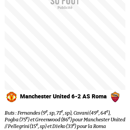
Manchester United 6-2 AS Roma
e
e
e
e
Buts : Fernandes (9
, sp, 71
, sp), Cavani (49
, 64
),
e
e
Pogba (75
) et Greenwood (86
) pour Manchester United
e
e
// Pellegrini (15
, sp) et Džeko (33
) pour la Roma