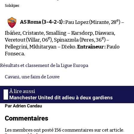
Solskjær.
e
AS Roma (3-4-2-1) :
Pau Lopez (Mirante, 28
) –
Ibáñez, Cristante, Smalling – Karsdorp, Diawara,
e
e
Veretout (Villar, 06
), Spinazzola (Peres, 36
) –
Pellegrini, Mkhitaryan – Džeko.
Entraîneur :
Paulo
Fonseca.
Résultats et classement de la Ligue Europa
Cavani, une faim de Louve
Manchester United dit adieu à deux gardiens
Par Adrien Candau
Commentaires
Les membres ont posté 156 commentaires sur cet article.