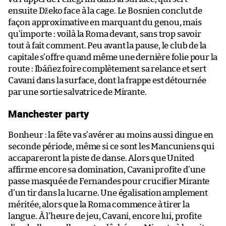
ensuite Džeko face à la cage. Le Bosnien conclut de
façon approximative en marquant du genou, mais
qu’importe : voilà la Roma devant, sans trop savoir
tout à fait comment. Peu avant la pause, le club de la
capitale s’offre quand même une dernière folie pour la
route : Ibáñez foire complètement sa relance et sert
Cavani dans la surface, dont la frappe est détournée
par une sortie salvatrice de Mirante.
Manchester party
Bonheur : la fête va s’avérer au moins aussi dingue en
seconde période, même si ce sont les Mancuniens qui
accapareront la piste de danse. Alors que United
affirme encore sa domination, Cavani profite d’une
passe masquée de Fernandes pour crucifier Mirante
d’un tir dans la lucarne. Une égalisation amplement
méritée, alors que la Roma commence à tirer la
langue. À l’heure de jeu, Cavani, encore lui, profite