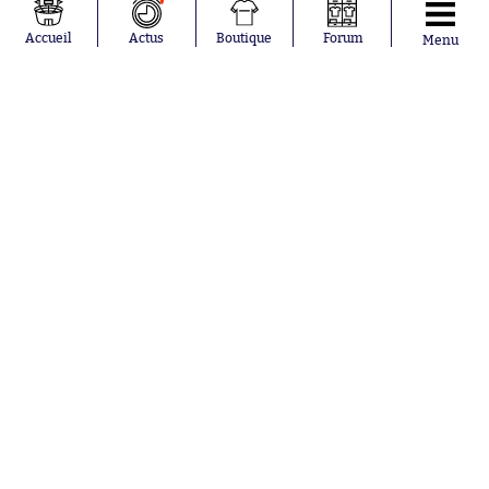
Accueil
Actus
Boutique
Forum
Menu
Abonnements
Contacts
La boutique SO PRESS
Mentions légales
Conditions générales d'utilisation
Publicité
Consentement RGPD
Recrutement
Joueurs en
Équipes en
tendance
tendance
Khalis Merah
FIFA
Loïs Openda
Real Madrid
Moussa
Bordeaux
Niakhaté
France
Nicolás
Chelsea
Tagliafico
Paris Saint-
Pavel Šulc
Germain
Gauthier Hein
Olympique
Lionel Messi
lyonnais
Gonzalo
AC Milan
García Torres
RC Strasbourg
Gio Reyna
RC Lens
Leandro