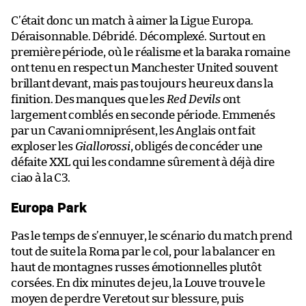
C’était donc un match à aimer la Ligue Europa.
Déraisonnable. Débridé. Décomplexé. Surtout en
première période, où le réalisme et la baraka romaine
ont tenu en respect un Manchester United souvent
brillant devant, mais pas toujours heureux dans la
finition. Des manques que les
Red Devils
ont
largement comblés en seconde période. Emmenés
par un Cavani omniprésent, les Anglais ont fait
exploser les
Giallorossi
, obligés de concéder une
défaite XXL qui les condamne sûrement à déjà dire
ciao à la C3.
Europa Park
Pas le temps de s’ennuyer, le scénario du match prend
tout de suite la Roma par le col, pour la balancer en
haut de montagnes russes émotionnelles plutôt
corsées. En dix minutes de jeu, la Louve trouve le
moyen de perdre Veretout sur blessure, puis