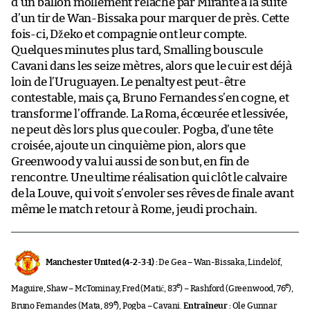
d’un ballon mollement relâché par Mirante à la suite
d’un tir de Wan-Bissaka pour marquer de près. Cette
fois-ci, Džeko et compagnie ont leur compte.
Quelques minutes plus tard, Smalling bouscule
Cavani dans les seize mètres, alors que le cuir est déjà
loin de l’Uruguayen. Le penalty est peut-être
contestable, mais ça, Bruno Fernandes s’en cogne, et
transforme l’offrande. La Roma, écœurée et lessivée,
ne peut dès lors plus que couler. Pogba, d’une tête
croisée, ajoute un cinquième pion, alors que
Greenwood y va lui aussi de son but, en fin de
rencontre. Une ultime réalisation qui clôt le calvaire
de la Louve, qui voit s’envoler ses rêves de finale avant
même le match retour à Rome, jeudi prochain.
Manchester United (4-2-3-1) :
De Gea – Wan-Bissaka, Lindelöf,
e
e
Maguire, Shaw – McTominay, Fred (Matić, 83
) – Rashford (Greenwood, 76
),
e
Bruno Fernandes (Mata, 89
), Pogba – Cavani.
Entraîneur :
Ole Gunnar