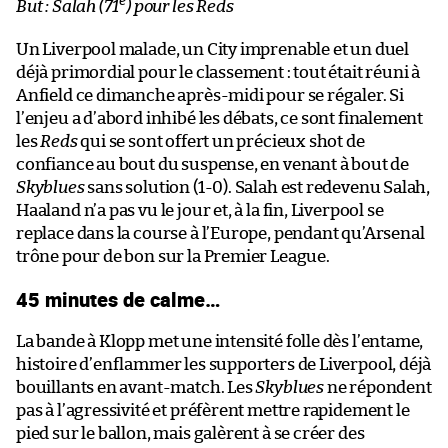
e
But : Salah (71
) pour les Reds
Un Liverpool malade, un City imprenable et un duel
déjà primordial pour le classement : tout était réuni à
Anfield ce dimanche après-midi pour se régaler. Si
l’enjeu a d’abord inhibé les débats, ce sont finalement
les
Reds
qui se sont offert un précieux shot de
confiance au bout du suspense, en venant à bout de
Skyblues
sans solution (1-0). Salah est redevenu Salah,
Haaland n’a pas vu le jour et, à la fin, Liverpool se
replace dans la course à l’Europe, pendant qu’Arsenal
trône pour de bon sur la Premier League.
45 minutes de calme…
La bande à Klopp met une intensité folle dès l’entame,
histoire d’enflammer les supporters de Liverpool, déjà
bouillants en avant-match. Les
Skyblues
ne répondent
pas à l’agressivité et préfèrent mettre rapidement le
pied sur le ballon, mais galèrent à se créer des