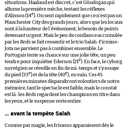
situations. Haaland est discret, c’est Gündoğan qui
allume la première mèche, testant les réflexes
e
d’Alisson (14
). On sent rapidement que ce n’est pas un
Manchester City des grands jours, alors que les locaux
sont à la hauteur de l’événement, le besoin de points
devenant urgent. Mais le peu de confiance accumulée
par les
Reds
se fait ressentir et le trio Salah-Firmino-
Jota ne parvient pas à combiner ensemble. Le
Portugais tente sa chance sur une jolie tête, un peu
e
tendre pour inquiéter Ederson (21
). En face, le cyborg
norvégien se réveille en fin de mi-temps et s’y essaye
e
e
du pied (33
) et de la tête (40
), en vain. Ces 45
premières minutes disparaîtront volontiers de notre
mémoire, tant le spectacle est faible, mais le constat
est là : les
Reds
regardent les champions en titre dans
les yeux, et le suspense reste entier.
… avant la tempête Salah
Comme par magie, les frissons apparaissent dès le