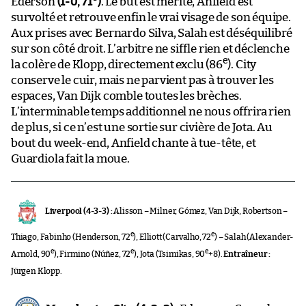
Ederson
(1-0, 71
)
. Le but est mérité, Anfield est
survolté et retrouve enfin le vrai visage de son équipe.
Aux prises avec Bernardo Silva, Salah est déséquilibré
sur son côté droit. L’arbitre ne siffle rien et déclenche
e
la colère de Klopp, directement exclu (86
). City
conserve le cuir, mais ne parvient pas à trouver les
espaces, Van Dijk comble toutes les brèches.
L’interminable temps additionnel ne nous offrira rien
de plus, si ce n’est une sortie sur civière de Jota. Au
bout du week-end, Anfield chante à tue-tête, et
Guardiola fait la moue.
Liverpool (4-3-3) :
Alisson – Milner, Gómez, Van Dijk, Robertson –
e
e
Thiago, Fabinho (Henderson, 72
), Elliott (Carvalho, 72
) – Salah (Alexander-
e
e
e
Arnold, 90
), Firmino (Núñez, 72
), Jota (Tsimikas, 90
+8).
Entraîneur :
Jürgen Klopp.