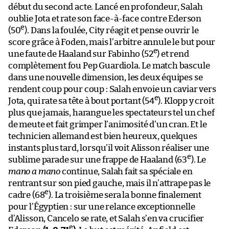
début du second acte. Lancé en profondeur, Salah
oublie Jota et rate son face-à-face contre Ederson
e
(50
). Dans la foulée, City réagit et pense ouvrir le
score grâce à Foden, mais l’arbitre annule le but pour
e
une faute de Haaland sur Fabinho (52
) et rend
complètement fou Pep Guardiola. Le match bascule
dans une nouvelle dimension, les deux équipes se
rendent coup pour coup : Salah envoie un caviar vers
e
Jota, qui rate sa tête à bout portant (54
). Klopp y croit
plus que jamais, harangue les spectateurs tel un chef
de meute et fait grimper l’animosité d’un cran. Et le
technicien allemand est bien heureux, quelques
instants plus tard, lorsqu’il voit Alisson réaliser une
e
sublime parade sur une frappe de Haaland (63
). Le
mano a mano
continue, Salah fait sa spéciale en
rentrant sur son pied gauche, mais il n’attrape pas le
e
cadre (68
). La troisième sera la bonne finalement
pour l’Égyptien : sur une relance exceptionnelle
d’Alisson, Cancelo se rate, et Salah s’en va crucifier
e