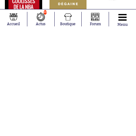
10
Accueil
Actus
Boutique
Forum
Menu
Abonnements
Contacts
La boutique SO PRESS
Mentions légales
Conditions générales d'utilisation
Publicité
Consentement RGPD
Recrutement
Joueurs en
Équipes en
tendance
tendance
Mohamed
Chelsea
Salah
Paris Saint-
Mykhailo
Germain
Mudryk
Bordeaux
Neymar
Olympique
Khalis Merah
lyonnais