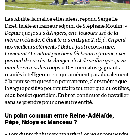
La stabilité, la malice et les idées, répond Serge Le
Dizet, fidèle entraîneur adjoint de Stéphane Moulin : «
Depuis que je suis à Angers, on a toujours usé de la
même méthode. C’était le cas en Ligue 2, déjà. On perd
nos meilleurs éléments ? Bah, il faut reconstruire.
Comment ? En allant piocher à l’échelon inférieur, avec
pas mal de succès. Le danger, c’est de se dire que ça va
marcher à tous les coups.
» Des mercatos gagnants
maniés intelligemment qui amènent paradoxalement
à la remise en question permanente, alors même que
la vague positive pourrait faire tourner quelques têtes,
et au boulot quotidien. En bref, continuer de travailler
sans se prendre pour une autre entité.
Un point commun entre Reine-Adélaïde,
Pépé, Ndoye et Manceau ?
«
Lors du prochain mercato estival, on va encore perdre