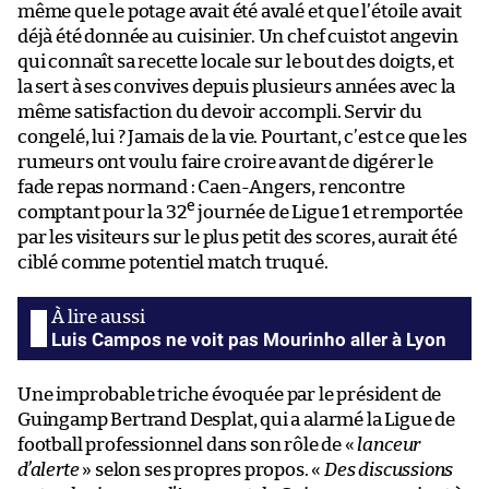
même que le potage avait été avalé et que l’étoile avait
déjà été donnée au cuisinier. Un chef cuistot angevin
qui connaît sa recette locale sur le bout des doigts, et
la sert à ses convives depuis plusieurs années avec la
même satisfaction du devoir accompli. Servir du
congelé, lui ? Jamais de la vie. Pourtant, c’est ce que les
rumeurs ont voulu faire croire avant de digérer le
fade repas normand : Caen-Angers, rencontre
e
comptant pour la 32
journée de Ligue 1 et remportée
par les visiteurs sur le plus petit des scores, aurait été
ciblé comme potentiel match truqué.
Luis Campos ne voit pas Mourinho aller à Lyon
Une improbable triche évoquée par le président de
Guingamp Bertrand Desplat, qui a alarmé la Ligue de
football professionnel dans son rôle de «
lanceur
d’alerte
» selon ses propres propos. «
Des discussions