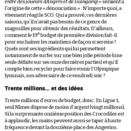
entre des joueurs d’Angers et de Guingamp
» seraient à
l’origine de cette « dénonciation » . N’importe quoi, a
vivement réagi le SCO. Qui a prouvé, ces dernières
saisons, qu’il n’avait pas besoin de ce genre de
magouilles pour obtenir des résultats. D’ailleurs,
e
comment le 19
budget de première division fait-il
pour enchaîner les maintiens de façon si sereine ?
Quels sont ses ingrédients qui lui permettent
notamment de surfer sur une bien jolie période (une
seule défaite sur ses onze dernières parties) et qu’il
compte bien recycler pour faire vomir l’Olympique
lyonnais, son adversaire de ce vendredi soir ?
Trente millions… et des idées
Trente millions d’euros de budget, donc. En Ligue 1,
seul Nîmes dispose de moins d’argent (vingt millions).
Si la surprenante onzième position des Crocodiles est
à applaudir, les mains peuvent aussi se taper à haute
fréquence devant la douzième place des Angevins.