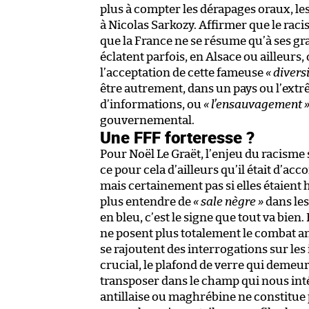
plus à compter les dérapages oraux, les
à Nicolas Sarkozy. Affirmer que le raci
que la France ne se résume qu’à ses gra
éclatent parfois, en Alsace ou ailleurs
l’acceptation de cette fameuse
« diversi
être autrement, dans un pays ou l’extr
d’informations, ou
« l’ensauvagement 
gouvernemental.
Une FFF forteresse ?
Pour Noël Le Graët, l’enjeu du racisme 
ce pour cela d’ailleurs qu’il était d’ac
mais certainement pas si elles étaient 
plus entendre de
« sale nègre »
dans les
en bleu, c’est le signe que tout va bie
ne posent plus totalement le combat an
se rajoutent des interrogations sur les i
crucial, le plafond de verre qui demeur
transposer dans le champ qui nous intér
antillaise ou maghrébine ne constitue