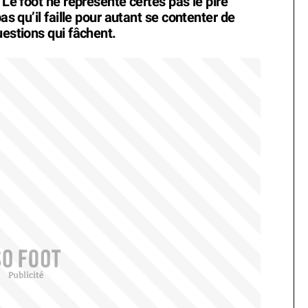
 Le foot ne représente certes pas le pire
as qu’il faille pour autant se contenter de
uestions qui fâchent.