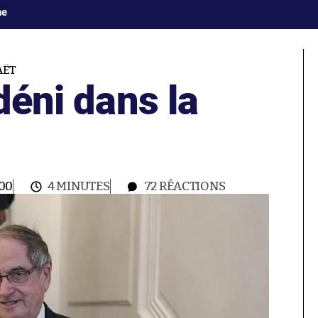
ne
AËT
déni dans la
:00
4 MINUTES
72
RÉACTIONS