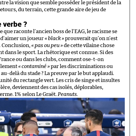
ntre la vision que semble posséder le président de la
 retours, du terrain, cette grande aire de jeu de
e verbe ?
e que raconte l’ancien boss de l’EAG, le racisme se
it d’aimer un joueur
« black »
prouverait qu’on n’est
. Conclusion,
« pas ou peu »
de cette vilaine chose
 dans le sport. La rhétorique est connue. Si des
 France ou dans les clubs, comment ose-t-on
iblement
« contaminé »
par les discriminations ou
u-delà du stade ? La preuve par le but applaudi.
nité du rectangle vert. Les cris de singe et insultes
olère, deviennent des cas isolés, déplorables,
 terme. 1% selon Le Graët.
Peanuts.