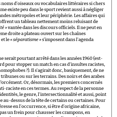
 noms d’oiseaux ou vocabulaires littéraires si chers
sme existe peu dans le sport revient aussi à négliger
ndes métropoles et leur périphérie. Les affaires qui
, offrent un tableau nettement moins reluisant de
té »
vantée dans les discours officiels. Il ne peut en
ême droite a plateau ouvert sur les chaînes
»
et le
« séparatisme »
s’imposent dans l’agenda
se serait pourtant arrêté dans les années 1960 (est-
cord pour stopper un match en cas d’insultes racistes,
homophobes ?). Il s’agirait donc, basiquement, de ne
 tribunes ou sur les terrains. Des noirs et des arabes
n. Forcément. Or, désormais, les premiers concernés
ti-raciste en ces termes. Au respect de la personne
dentités, le genre, l’intersectionnalité et aussi, point
e au-dessus de la tête de certains ou certaines. Pour
esse en l’occurrence, si être d’origine africaine,
 pas un frein pour chausser les crampons, en