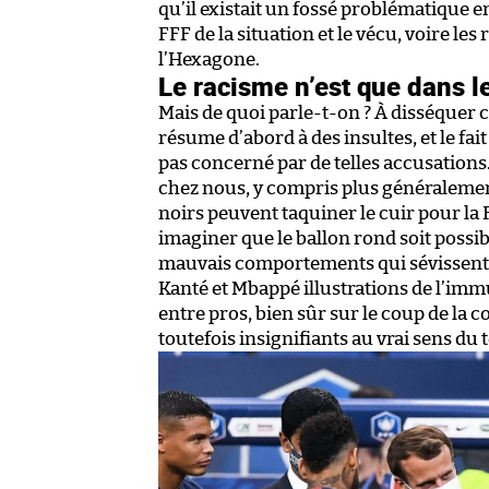
qu’il existait un fossé problématique e
FFF de la situation et le vécu, voire les
l’Hexagone.
Le racisme n’est que dans l
Mais de quoi parle-t-on ? À disséquer c
résume d’abord à des insultes, et le fa
pas concerné par de telles accusations
chez nous, y compris plus généralement
noirs peuvent taquiner le cuir pour la
imaginer que le ballon rond soit poss
mauvais comportements qui sévissent a
Kanté et Mbappé illustrations de l’immu
entre pros, bien sûr sur le coup de la c
toutefois insignifiants au vrai sens du