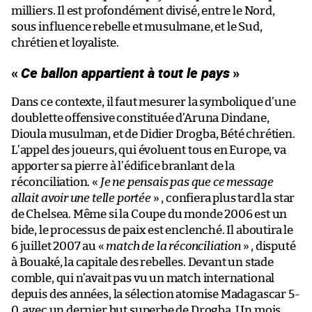
milliers. Il est profondément divisé, entre le Nord,
sous influence rebelle et musulmane, et le Sud,
chrétien et loyaliste.
«
Ce ballon appartient à tout le pays
»
Dans ce contexte, il faut mesurer la symbolique d’une
doublette offensive constituée d’Aruna Dindane,
Dioula musulman, et de Didier Drogba, Bété chrétien.
L’appel des joueurs, qui évoluent tous en Europe, va
apporter sa pierre à l’édifice branlant de la
réconciliation. «
Je ne pensais pas que ce message
allait avoir une telle portée
» , confiera plus tard la star
de Chelsea. Même si la Coupe du monde 2006 est un
bide, le processus de paix est enclenché. Il aboutira le
6 juillet 2007 au «
match de la réconciliation
» , disputé
à Bouaké, la capitale des rebelles. Devant un stade
comble, qui n’avait pas vu un match international
depuis des années, la sélection atomise Madagascar 5-
0, avec un dernier but superbe de Drogba. Un mois