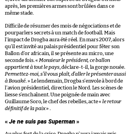
après, les premières armes sont brûlées dans ce
même stade.
Difficile de résumer des mois de négociations et de
pourparlers secrets à un match de football. Mais
l’impact de Drogba aura été réel. En mars 2007, alors
qu’il est invité au palais présidentiel pour fêter son
Ballon d’or africain, il se présente au micro, une
seconde fois. «
Monsieur le président, ce ballon
appartient à tout le pays
, déclare-t-il, la gorge nouée.
Permettez-moi, s’il vous plaît, d’aller le présenter aussi
à Bouaké.
» Le lendemain, Drogba s’envole à bord de
l’avion présidentiel, direction le Nord. Les scènes de
liesse s’enchaînent. Une poignée de main avec
Guillaume Soro, le chef des rebelles, acte «
le retour
définitif de la paix
» .
«
Je ne suis pas Superman
»
Au plus fort de la crise, Drogba n’aura jamais pris