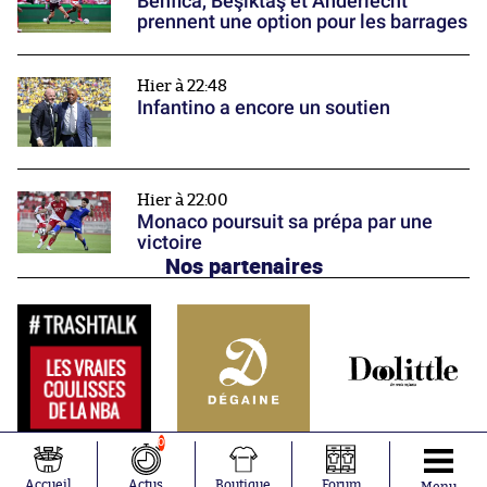
Benfica, Beşiktaş et Anderlecht
prennent une option pour les barrages
Hier à 22:48
Infantino a encore un soutien
Hier à 22:00
Monaco poursuit sa prépa par une
victoire
Nos partenaires
0
Accueil
Actus
Boutique
Forum