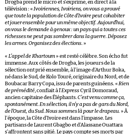
Drogba prend le micro et s’exprime, en direct à la
télévision : «
Ivoiriennes, Ivoiriens, on vous a prouvé
que toute la population de Côte d’Ivoire peut cohabiter
et jouer ensemble pour un même objectif. Aujourd’hui,
on vous le demande à genoux : un pays qui a toutes ces
richesses ne peut pas sombrer dans la guerre. Déposez
les armes. Organisez des élections
. »
«
L’appel de Khartoum
» est resté célèbre. Son écho fut
immense. Aux côtés de Drogba, les joueurs de la
sélection ont prié ensemble, à l’image d’Arthur Boka,
né dans le Sud, de Kolo Touré, originaire du Nord, et de
Boubacar Barry Copa, issu de parents guinéens. «
Rien
de prémédité
, confiait à l’
Express
Cyril Domoraud,
ancien capitaine des Éléphants.
C’est venu comme ça,
spontanément. En sélection, il n’y a pas de gars du Nord,
de l’Ouest, du Sud. Nous sommes là pour le drapeau.
» À
l’époque, la Côte d’Ivoire est dans l’impasse. Les
partisans de Laurent Gbagbo et d’Alassane Ouattara
s’affrontent sans pitié. Le pays compte ses morts par