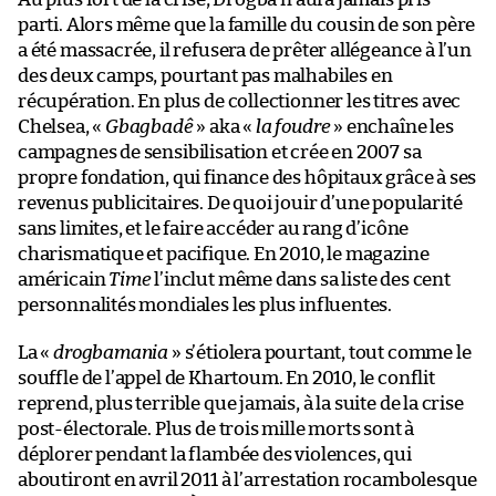
parti. Alors même que la famille du cousin de son père
a été massacrée, il refusera de prêter allégeance à l’un
des deux camps, pourtant pas malhabiles en
récupération. En plus de collectionner les titres avec
Chelsea, «
Gbagbadê
» aka «
la foudre
» enchaîne les
campagnes de sensibilisation et crée en 2007 sa
propre fondation, qui finance des hôpitaux grâce à ses
revenus publicitaires. De quoi jouir d’une popularité
sans limites, et le faire accéder au rang d’icône
charismatique et pacifique. En 2010, le magazine
américain
Time
l’inclut même dans sa liste des cent
personnalités mondiales les plus influentes.
La «
drogbamania
» s’étiolera pourtant, tout comme le
souffle de l’appel de Khartoum. En 2010, le conflit
reprend, plus terrible que jamais, à la suite de la crise
post-électorale. Plus de trois mille morts sont à
déplorer pendant la flambée des violences, qui
aboutiront en avril 2011 à l’arrestation rocambolesque