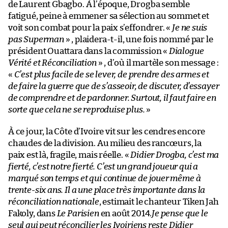
de Laurent Gbagbo. À l’époque, Drogba semble
fatigué, peine à emmener sa sélection au sommet et
voit son combat pour la paix s’effondrer. «
Je ne suis
pas Superman
» , plaidera-t-il, une fois nommé par le
président Ouattara dans la commission «
Dialogue
Vérité et Réconciliation
» , d’où il martèle son message :
«
C’est plus facile de se lever, de prendre des armes et
de faire la guerre que de s’asseoir, de discuter, d’essayer
de comprendre et de pardonner. Surtout, il faut faire en
sorte que cela ne se reproduise plus.
»
À ce jour, la Côte d’Ivoire vit sur les cendres encore
chaudes de la division. Au milieu des rancœurs, la
paix est là, fragile, mais réelle. «
Didier Drogba, c’est ma
fierté, c’est notre fierté. C’est un grand joueur qui a
marqué son temps et qui continue de jouer même à
trente-six ans. Il a une place très importante dans la
réconciliation nationale
, estimait le chanteur Tiken Jah
Fakoly, dans
Le Parisien
en août 2014.
Je pense que le
seul qui peut réconcilier les Ivoiriens reste Didier