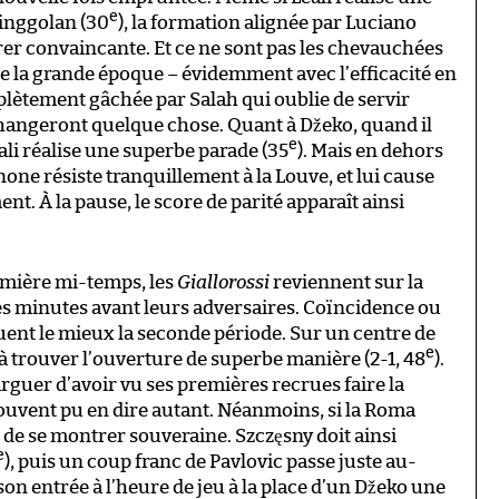
e
ainggolan (30
), la formation alignée par Luciano
trer convaincante. Et ce ne sont pas les chevauchées
e la grande époque – évidemment avec l’efficacité en
ètement gâchée par Salah qui oublie de servir
changeront quelque chose. Quant à Džeko, quand il
e
li réalise une superbe parade (35
). Mais en dehors
one résiste tranquillement à la Louve, et lui cause
. À la pause, le score de parité apparaît ainsi
emière mi-temps, les
Giallorossi
reviennent sur la
s minutes avant leurs adversaires. Coïncidence ou
quent le mieux la seconde période. Sur un centre de
e
à trouver l’ouverture de superbe manière (2-1, 48
).
rguer d’avoir vu ses premières recrues faire la
ouvent pu en dire autant. Néanmoins, si la Roma
n de se montrer souveraine. Szczęsny doit ainsi
e
), puis un coup franc de Pavlovic passe juste au-
it son entrée à l’heure de jeu à la place d’un Džeko une