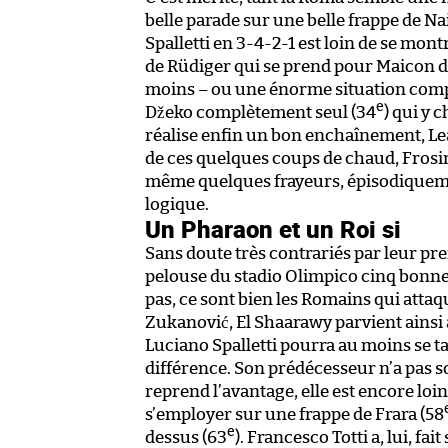
belle parade sur une belle frappe de N
Spalletti en 3-4-2-1 est loin de se mon
de Rüdiger qui se prend pour Maicon d
moins – ou une énorme situation compl
e
Džeko complètement seul (34
) qui y 
réalise enfin un bon enchaînement, Lea
de ces quelques coups de chaud, Frosin
même quelques frayeurs, épisodiquement
logique.
Un Pharaon et un Roi si
Sans doute très contrariés par leur pr
pelouse du stadio Olimpico cinq bonne
pas, ce sont bien les Romains qui atta
Zukanović, El Shaarawy parvient ainsi 
Luciano Spalletti pourra au moins se ta
différence. Son prédécesseur n’a pas s
reprend l’avantage, elle est encore loi
s’employer sur une frappe de Frara (58
e
dessus (63
). Francesco Totti a, lui, fa