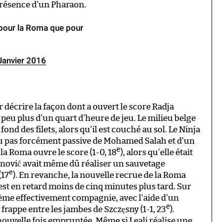
présence d’un Pharaon.
 pour la Roma que pour
Janvier 2016
ur décrire la façon dont a ouvert le score Radja
peu plus d’un quart d’heure de jeu. Le milieu belge
fond des filets, alors qu’il est couché au sol. Le Ninja
jeu pas forcément passive de Mohamed Salah et d’un
e
 la Roma ouvre le score (1-0, 18
), alors qu’elle était
anović avait même dû réaliser un sauvetage
e
(17
). En revanche, la nouvelle recrue de la Roma
st en retard moins de cinq minutes plus tard. Sur
sème effectivement compagnie, avec l’aide d’un
e
 frappe entre les jambes de Szczęsny (1-1, 23
).
nouvelle fois empruntée. Même si Leali réalise une