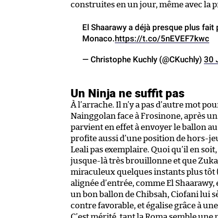
construites en un jour, même avec la 
El Shaarawy a déjà presque plus fait
Monaco.
https://t.co/5nEVEF7kwc
— Christophe Kuchly (@CKuchly)
30 
Un Ninja ne suffit pas
À l’arrache. Il n’y a pas d’autre mot po
Nainggolan face à Frosinone, après un 
parvient en effet à envoyer le ballon au 
profite aussi d’une position de hors-
Leali pas exemplaire. Quoi qu’il en soit,
jusque-là très brouillonne et que Zuk
miraculeux quelques instants plus tôt 
alignée d’entrée, comme El Shaarawy, e
un bon ballon de Chibsah, Ciofani lui 
contre favorable, et égalise grâce à une
C’est mérité, tant la Roma semble une 