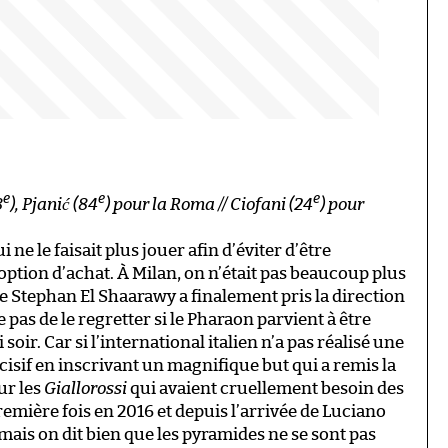
e
e
e
8
), Pjanić (84
) pour la Roma // Ciofani (24
) pour
 ne le faisait plus jouer afin d’éviter d’être
option d’achat. À Milan, on n’était pas beaucoup plus
ue Stephan El Shaarawy a finalement pris la direction
 pas de le regretter si le Pharaon parvient à être
soir. Car si l’international italien n’a pas réalisé une
écisif en inscrivant un magnifique but qui a remis la
ur les
Giallorossi
qui avaient cruellement besoin des
remière fois en 2016 et depuis l’arrivée de Luciano
, mais on dit bien que les pyramides ne se sont pas