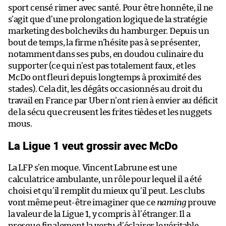
sport censé rimer avec santé. Pour être honnête, il ne
s’agit que d’une prolongation logique de la stratégie
marketing des bolcheviks du hamburger. Depuis un
bout de temps, la firme n’hésite pas à se présenter,
notamment dans ses pubs, en doudou culinaire du
supporter (ce qui n’est pas totalement faux, et les
McDo ont fleuri depuis longtemps à proximité des
stades). Cela dit, les dégâts occasionnés au droit du
travail en France par Uber n’ont rien à envier au déficit
de la sécu que creusent les frites tièdes et les nuggets
mous.
La Ligue 1 veut grossir avec McDo
La LFP s’en moque. Vincent Labrune est une
calculatrice ambulante, un rôle pour lequel il a été
choisi et qu’il remplit du mieux qu’il peut. Les clubs
vont même peut-être imaginer que ce
naming
prouve
la valeur de la Ligue 1, y compris à l’étranger. Il a
presque finalement la vertu d’éclairer le véritable