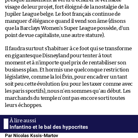
visage de leur projet, fort éloigné de la nostalgie de la
Jupiler League belge. Le foot français continue de
manquer d’élégance quand il vend son âme (disons
que la Barclays Women’s Super League possède, d’un
point de vue capitaliste, une autre stature).
Il faudra surtout s’habituer à ce foot qui se transforme
en gigantesque Disneyland pour tenter à tout
moment et à n’importe quel prix de rentabiliser son
business plan. Et hormis une quelconque restriction
législative, comme la loi Évin, pour encadrer un tant
soit peu cette évolution (ou pour les taxer comme avec
les paris sportifs), nous n’en sommes qu’au début. Les
marchands du temple n’ont pas encore sorti toutes
leurs échoppes.
Infantino et le bal des hypocrites
Par Nicolas Kssis-Martov