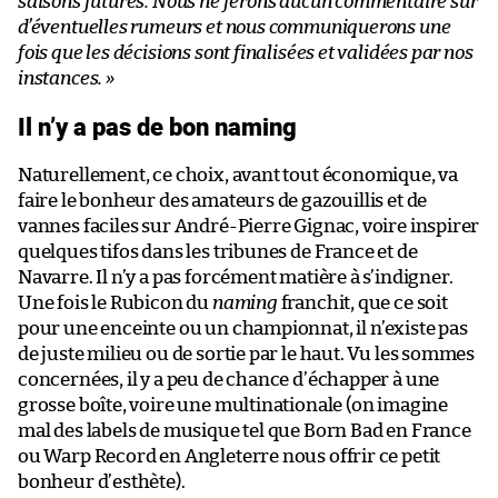
saisons futures. Nous ne ferons aucun commentaire sur
d’éventuelles rumeurs et nous communiquerons une
fois que les décisions sont finalisées et validées par nos
instances. »
Il n’y a pas de bon naming
Naturellement, ce choix, avant tout économique, va
faire le bonheur des amateurs de gazouillis et de
vannes faciles sur André-Pierre Gignac, voire inspirer
quelques tifos dans les tribunes de France et de
Navarre. Il n’y a pas forcément matière à s’indigner.
Une fois le Rubicon du
naming
franchit, que ce soit
pour une enceinte ou un championnat, il n’existe pas
de juste milieu ou de sortie par le haut. Vu les sommes
concernées, il y a peu de chance d’échapper à une
grosse boîte, voire une multinationale (on imagine
mal des labels de musique tel que Born Bad en France
ou Warp Record en Angleterre nous offrir ce petit
bonheur d’esthète).