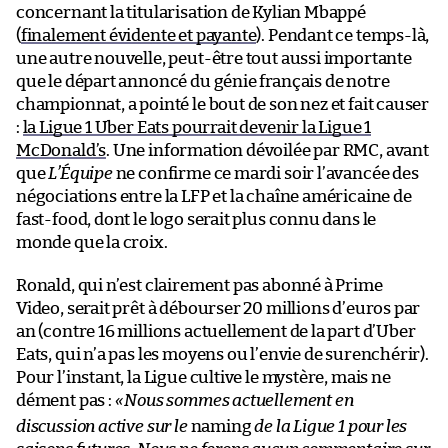
concernant la titularisation de Kylian Mbappé
(
finalement évidente et payante
). Pendant ce temps-là,
une autre nouvelle, peut-être tout aussi importante
que le départ annoncé du génie français de notre
championnat, a pointé le bout de son nez et fait causer
:
la Ligue 1 Uber Eats pourrait devenir la Ligue 1
McDonald’s
. Une information dévoilée par RMC, avant
que
L’Équipe
ne confirme ce mardi soir l’avancée des
négociations entre la LFP et la chaîne américaine de
fast-food, dont le logo serait plus connu dans le
monde que la croix.
Ronald, qui n’est clairement pas abonné à Prime
Video, serait prêt à débourser 20 millions d’euros par
an (contre 16 millions actuellement de la part d’Uber
Eats, qui n’a pas les moyens ou l’envie de surenchérir).
Pour l’instant, la Ligue cultive le mystère, mais ne
dément pas :
«
Nous sommes actuellement en
discussion active sur le
naming
de la Ligue 1 pour les