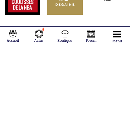
1
Accueil
Actus
Boutique
Forum
Menu
Abonnements
Contacts
La boutique SO PRESS
Mentions légales
Conditions générales d'utilisation
Publicité
Consentement RGPD
Recrutement
Joueurs en
Équipes en
tendance
tendance
Khalis Merah
FIFA
Loïs Openda
Real Madrid
Moussa
Bordeaux
Niakhaté
France
Nicolás
Chelsea
Tagliafico
Paris Saint-